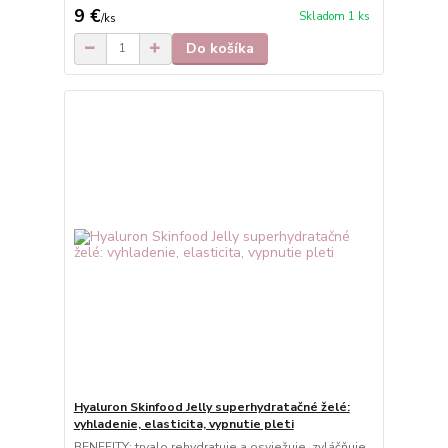
9 €
Skladom 1 ks
/
ks
Do košíka
Hyaluron Skinfood Jelly superhydratačné želé:
vyhladenie, elasticita, vypnutie pleti
BENEFITY: trvalo rehydratuje a osviežuje, zvláčňuje