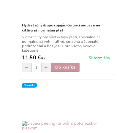
Hydratačný & upokojujúci čistiaci mousse na
citlivú až normálnu pleť
> navrhnutý pre všetky typy pleti, špeciálne na
normálnu až veľmi citlivú, smädnú a šupinatú,
podráždenú a bez jasu> pre všetky vekové
kategórie...
11,50 €
Skladom 1 ks
/
ks
Do košíka
Novinka