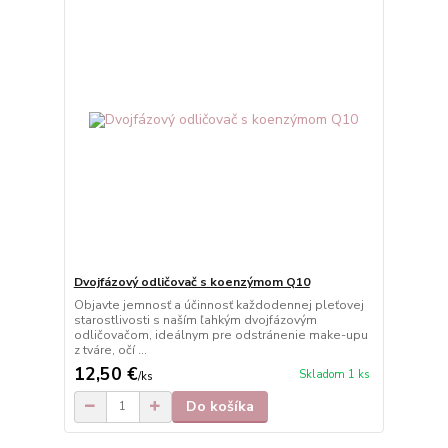
Dvojfázový odličovač s koenzýmom Q10
Objavte jemnosť a účinnosť každodennej pleťovej
starostlivosti s naším ľahkým dvojfázovým
odličovačom, ideálnym pre odstránenie make-upu
z tváre, očí ...
12,50 €
Skladom 1 ks
/
ks
Do košíka