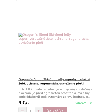
Dragon´s Blood Skinfood Jelly superhydratačné
želé: ochrana, regenerácia, osvieženie pleti
BENEFITY: trvalo rehydratuje a rozjasňuje, zvláčňuje
a ochraňuje pred agresivitou prostredia, má silný
antioxidačný účinok, vyrovnáva zdravú hodnotu p...
9 €
Skladom 1 ks
/
ks
Do košíka