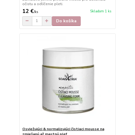
očistu a odlíčenie pleti.
12 €
Skladom 1 ks
/
ks
Do košíka
Osviežujúci & normalizujúci čistiaci mousse na
zmiešanú až mastnú pleť