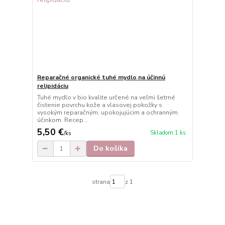
Reparačné organické tuhé mydlo na účinnú
relipidáciu
Tuhé mydlo v bio kvalite určené na veľmi šetrné
čistenie povrchu kože a vlasovej pokožky s
vysokým reparačným, upokojujúcim a ochranným
účinkom. Recep...
5,50 €
Skladom 1 ks
/
ks
Do košíka
strana
z 1