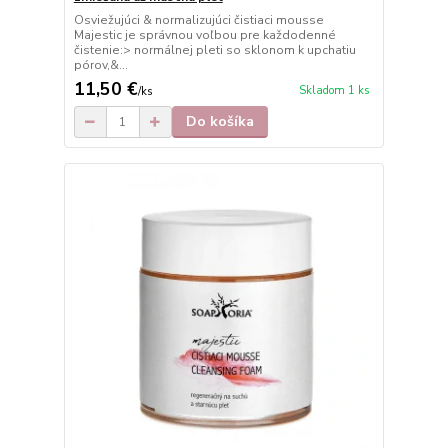
Osviežujúci & normalizujúci čistiaci mousse
Majestic je správnou voľbou pre každodenné
čistenie:> normálnej pleti so sklonom k upchatiu
pórov,&...
11,50 €
Skladom 1 ks
/
ks
Do košíka