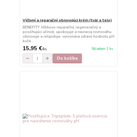
Výživný a reparačný obnovujúci krém (tvár a telo)
BENEFITY: hĺbkovo reparačný, regeneračný a
posilňujúci účinok, upokojuje a navracia rovnováhu,
obnovuje a relipiduje, vyrovnáva zdravú hodnotu pH
kože...
15,95 €
Skladom 1 ks
/
ks
Do košíka