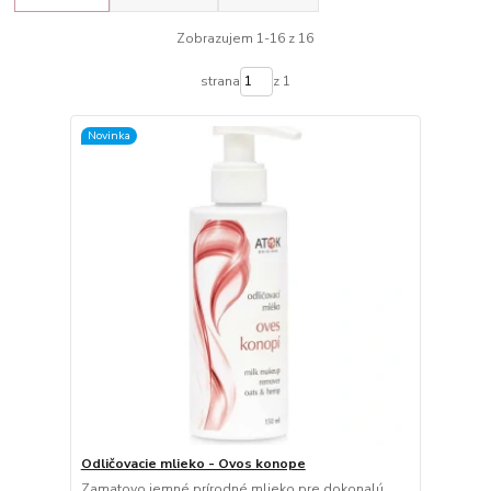
Zobrazujem 1-16 z 16
strana
z 1
Novinka
Odličovacie mlieko - Ovos konope
Zamatovo jemné prírodné mlieko pre dokonalú