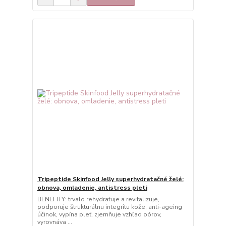
Tripeptide Skinfood Jelly superhydratačné želé:
obnova, omladenie, antistress pleti
BENEFITY: trvalo rehydratuje a revitalizuje,
podporuje štrukturálnu integritu kože, anti-ageing
účinok, vypína pleť, zjemňuje vzhľad pórov,
vyrovnáva ...