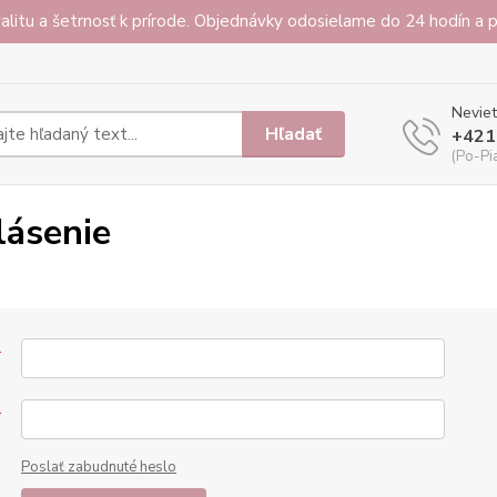
alitu a šetrnosť k prírode. Objednávky odosielame do 24 hodín a
Neviet
Hľadať
+421
(Po-Pi
lásenie
*
*
Poslať zabudnuté heslo