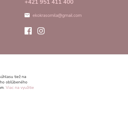
+421 951 411 400
ekokrasomila@gmail.com
úhlasu tiež na
ášho obľúbeného
iám.
Viac na využitie