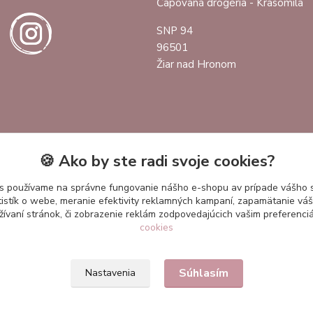
Čapovaná drogéria - Krasomila
SNP 94
96501
Žiar nad Hronom
🍪 Ako by ste radi svoje cookies?
s používame na správne fungovanie nášho e-shopu av prípade vášho s
tistík o webe, meranie efektivity reklamných kampaní, zapamätanie v
žívaní stránok, či zobrazenie reklám zodpovedajúcich vašim preferenc
cookies
Súhlasím
Nastavenia