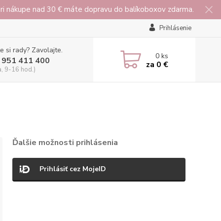
 pri nákupe nad 30 € máte dopravu do balíkoboxov zdarma.
Prihlásenie
e si rady? Zavolajte.
0
ks
 951 411 400
za
0 €
a, 9-16 hod.)
Ďalšie možnosti prihlásenia
Prihlásiť cez MojeID