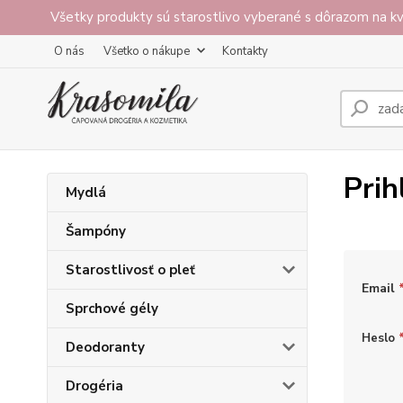
Všetky produkty sú starostlivo vyberané s dôrazom na kv
O nás
Všetko o nákupe
Kontakty
Prih
Mydlá
Šampóny
Starostlivosť o pleť
Email
Sprchové gély
Heslo
Deodoranty
Drogéria