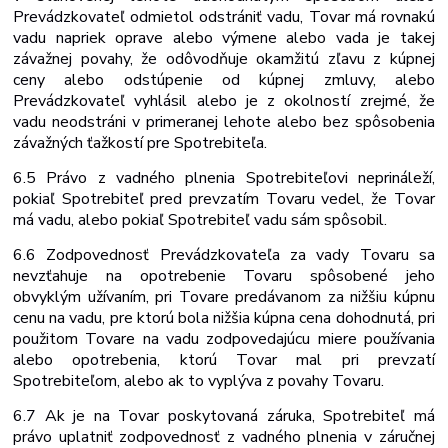
Prevádzkovateľ odmietol odstrániť vadu, Tovar má rovnakú
vadu napriek oprave alebo výmene alebo vada je takej
závažnej povahy, že odôvodňuje okamžitú zľavu z kúpnej
ceny alebo odstúpenie od kúpnej zmluvy, alebo
Prevádzkovateľ vyhlásil alebo je z okolností zrejmé, že
vadu neodstráni v primeranej lehote alebo bez spôsobenia
závažných ťažkostí pre Spotrebiteľa.
6.5 Právo z vadného plnenia Spotrebiteľovi neprináleží,
pokiaľ Spotrebiteľ pred prevzatím Tovaru vedel, že Tovar
má vadu, alebo pokiaľ Spotrebiteľ vadu sám
spôsobil.
6.6 Zodpovednosť Prevádzkovateľa za vady Tovaru sa
nevzťahuje na opotrebenie Tovaru spôsobené jeho
obvyklým užívaním, pri Tovare predávanom za nižšiu kúpnu
cenu na vadu, pre ktorú bola nižšia kúpna cena dohodnutá, pri
použitom Tovare na vadu zodpovedajúcu miere používania
alebo opotrebenia, ktorú Tovar mal pri prevzatí
Spotrebiteľom, alebo ak to vyplýva z povahy Tovaru.
6.7 Ak je na Tovar poskytovaná záruka, Spotrebiteľ má
právo uplatniť zodpovednosť z vadného plnenia v záručnej