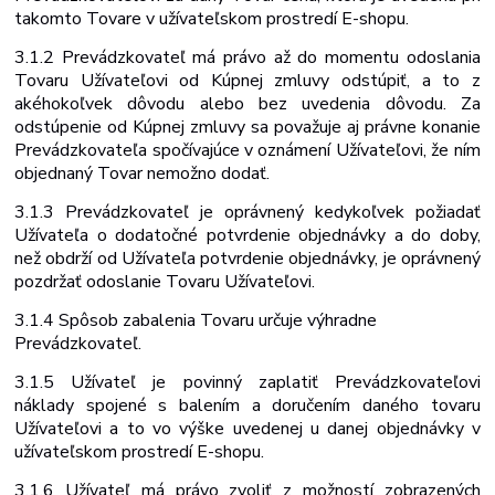
takomto Tovare v užívateľskom prostredí E-shopu.
3.1.2 Prevádzkovateľ má právo až do momentu odoslania
Tovaru Užívateľovi od Kúpnej zmluvy odstúpiť, a to z
akéhokoľvek dôvodu alebo bez uvedenia dôvodu. Za
odstúpenie od Kúpnej zmluvy sa považuje aj právne konanie
Prevádzkovateľa spočívajúce v oznámení Užívateľovi, že ním
objednaný Tovar nemožno dodať.
3.1.3 Prevádzkovateľ je oprávnený kedykoľvek požiadať
Užívateľa o dodatočné potvrdenie objednávky a do doby,
než obdrží od Užívateľa potvrdenie
objednávky, je oprávnený
pozdržať odoslanie Tovaru Užívateľovi.
3.1.4 Spôsob
zabalenia
Tovaru určuje
výhradne
Prevádzkovateľ.
3.1.5 Užívateľ je povinný zaplatiť Prevádzkovateľovi
náklady spojené s balením a doručením daného tovaru
Užívateľovi a to vo výške uvedenej u danej objednávky v
užívateľskom prostredí E-shopu.
3.1.6 Užívateľ má právo zvoliť z možností zobrazených