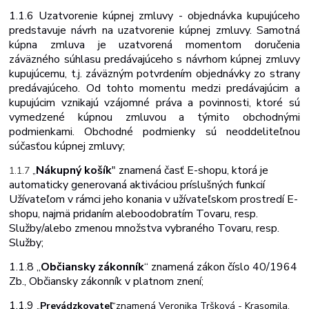
1.1.6
Uzatvorenie kúpnej zmluvy - objednávka kupujúceho
predstavuje návrh na uzatvorenie kúpnej zmluvy. Samotná
kúpna zmluva je uzatvorená momentom doručenia
záväzného súhlasu predávajúceho s návrhom kúpnej zmluvy
kupujúcemu, t.j. záväzným potvrdením objednávky zo strany
predávajúceho. Od tohto momentu medzi predávajúcim a
kupujúcim vznikajú vzájomné práva a povinnosti, ktoré sú
vymedzené kúpnou zmluvou a týmito obchodnými
podmienkami. Obchodné podmienky sú neoddeliteľnou
súčasťou kúpnej zmluvy;
Nákupný košík
" znamená časť E-shopu, ktorá je
1.1.7
„
automaticky generovaná aktiváciou príslušných funkcií
Užívateľom v rámci jeho konania v užívateľskom prostredí E-
shopu, najmä pridaním alebo
odobratím Tovaru, resp.
Služby/alebo zmenou množstva vybraného Tovaru, resp.
Služby;
1.1.8 „
Občiansky zákonník
“ znamená zákon číslo 40/1964
Zb., Občiansky zákonník v platnom znení;
1.1.9
„
Prevádzkovateľ
“
znamená
Veronika Tršková - Krasomila,