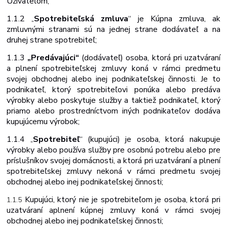
Užívateľom;
1.1.2
Spotrebiteľská zmluva
“ je Kúpna zmluva, ak
„
zmluvnými stranami sú na jednej strane dodávateľ a na
druhej strane spotrebiteľ;
1.1.3
„Predávajúci“
(dodávateľ) osoba, ktorá pri uzatváraní
a plnení spotrebiteľskej zmluvy koná v rámci predmetu
svojej obchodnej alebo inej podnikateľskej činnosti. Je to
podnikateľ, ktorý spotrebiteľovi ponúka alebo predáva
výrobky alebo poskytuje služby a taktiež podnikateľ, ktorý
priamo alebo prostredníctvom iných podnikateľov dodáva
kupujúcemu výrobok;
1.1.4
Spotrebiteľ
“ (kupujúci) je osoba, ktorá nakupuje
„
výrobky alebo používa služby pre osobnú potrebu alebo pre
príslušníkov svojej domácnosti, a ktorá pri uzatváraní a plnení
spotrebiteľskej zmluvy nekoná v rámci predmetu svojej
obchodnej alebo inej podnikateľskej činnosti;
Kupujúci,
ktorý
nie
je
spotrebiteľom
je
osoba,
ktorá
pri
1.1.5
uzatváraní a
plnení kúpnej zmluvy koná v rámci svojej
obchodnej alebo inej podnikateľskej činnosti;