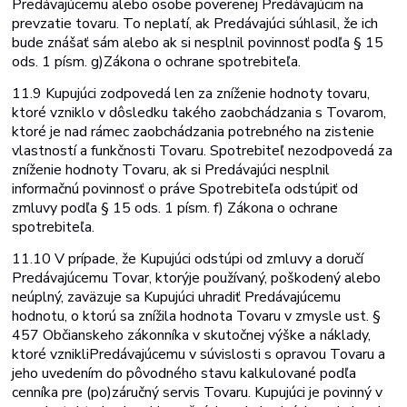
Predávajúcemu alebo osobe poverenej Predávajúcim na
prevzatie tovaru. To neplatí, ak Predávajúci súhlasil, že ich
bude znášať sám alebo ak si nesplnil povinnosť podľa § 15
ods. 1 písm. g)
Zákona o ochrane spotrebiteľa.
11.9 Kupujúci zodpovedá len za zníženie hodnoty tovaru,
ktoré vzniklo v dôsledku takého zaobchádzania s Tovarom,
ktoré je nad rámec zaobchádzania potrebného na zistenie
vlastností a funkčnosti Tovaru. Spotrebiteľ nezodpovedá za
zníženie hodnoty Tovaru, ak si Predávajúci nesplnil
informačnú povinnosť o práve Spotrebiteľa odstúpiť od
zmluvy podľa § 15 ods. 1 písm. f) Zákona o ochrane
spotrebiteľa.
11.10 V prípade, že Kupujúci odstúpi od zmluvy a doručí
Predávajúcemu Tovar, ktorý
je používaný, poškodený alebo
neúplný, zaväzuje sa Kupujúci uhradiť Predávajúcemu
hodnotu, o ktorú sa znížila hodnota Tovaru v zmysle ust. §
457 Občianskeho zákonníka v skutočnej výške a náklady,
ktoré vznikli
Predávajúcemu v súvislosti s opravou Tovaru a
jeho uvedením do pôvodného stavu kalkulované podľa
cenníka pre (po)záručný servis Tovaru. Kupujúci je povinný v