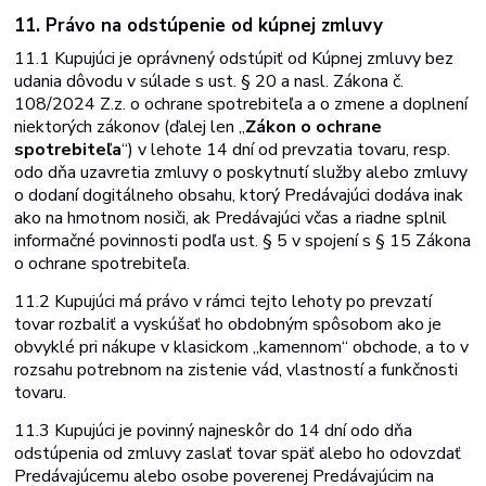
11. Právo
na
odstúpenie
od
kúpnej
zmluvy
11.1 Kupujúci je oprávnený odstúpiť od Kúpnej zmluvy bez
udania dôvodu v súlade s ust.
§
20
a
nasl.
Zákona
č.
108/2024
Z.z.
o
ochrane
spotrebiteľa
a
o
zmene a
doplnení
niektorých zákonov (ďalej len „
Zákon o ochrane
spotrebiteľa
“) v lehote 14 dní od prevzatia tovaru, resp.
odo dňa uzavretia zmluvy o poskytnutí služby alebo zmluvy
o dodaní dogitálneho obsahu, ktorý Predávajúci dodáva inak
ako
na
hmotnom
nosiči,
ak
Predávajúci
včas
a
riadne
splnil
informačné
povinnosti podľa ust. § 5 v spojení s § 15 Zákona
o ochrane spotrebiteľa.
11.2 Kupujúci má právo v rámci tejto lehoty po prevzatí
tovar rozbaliť a vyskúšať ho obdobným spôsobom ako je
obvyklé pri nákupe v klasickom „kamennom“ obchode, a to v
rozsahu potrebnom na zistenie vád, vlastností a funkčnosti
tovaru.
11.3 Kupujúci je povinný najneskôr do 14 dní odo dňa
odstúpenia od zmluvy zaslať tovar späť alebo ho odovzdať
Predávajúcemu alebo osobe poverenej
Predávajúcim na