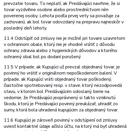
prevzatie tovaru. To neplatí, ak Predávajúci navrhne, že si
tovar vyzdvihne osobne alebo prostredníctvom ním
poverenej osoby. Lehota podľa prvej vety sa považuje za
zachovanú, ak bol tovar odovzdaný na prepravu najneskôr v
posledný deň lehoty.
11.4 Odstúpiť od zmluvy nie je možné pri tovare uzavretom
v ochrannom obale, ktorý nie je vhodné vrátiť z dôvodu
ochrany zdravia alebo z hygienických dôvodov a ktorého
ochranný obal bol po dodaní porušený.
11.5 V prípade, ak Kupujúci už prevzal objednaný tovar, je
povinný ho vrátiť v originálnom nepoškodenom balení. V
prípade, ak Kupujúci vráti objednaný tovar poškodený,
čiastočne spotrebovaný resp. v stave, ktorý nezodpovedá
stavu, v ktorom bol Predávajúcim odoslaný, berie na
vedomie, že Predávajúci je
oprávnený si takto vzniknutú
škodu, ktorú je Predávajúci povinný preukázať, uhradiť zo
sumy, ktorá bola uhradená kupujúcim za objednaný tovar.
11.6 Kupujúci je zároveň povinný v odstúpení od zmluvy
uviesť kontaktné údaje a
číslo účtu, na ktorý má byť uhradená