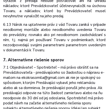
výťažok z predaja nebude postačovať ani na úhradu
nákladov, ktoré Prevádzkovateľ účelne
vynaložil na úschovu
Tovaru, a nákladov, ktoré by Prevádzkovateľ musel
nevyhnutne vynaložiť na jeho predaj.
6.13 Nárok na uplatnenie práv z vád Tovaru zaniká v prípade
neodbornej montáže alebo neodborného uvedenia Tovaru
do prevádzky, rovnako ako pri neodbornom zaobchádzaní s
ním, t.j. najmä pri používaní Tovaru v podmienkach, ktoré
nezodpovedajú svojimi parametrami parametrom uvedeným
v dokumentácii k
Tovaru.
7. Alternatívne
riešenie
sporov
7.1 Objednávateľ – Spotrebiteľ – má právo obrátiť sa na
Prevádzkovateľa - predávajúceho
so
žiadosťou
o
nápravu
e-
mailom
na ekokrasomila@gmail.com
ak nie je spokojný so
spôsobom, ktorým Predávajúci vybavil jeho reklamáciu
alebo ak sa domnieva, že predávajúci porušil jeho práva. Ak
predávajúci odpovie na túto žiadosť zamietavo alebo na ňu
neodpovie do 30 dní od jej odoslania, Spotrebiteľ má právo
podať návrh na začatie alternatívneho riešenia sporu
subjektu alternatívneho
riešenia
sporov
(ďalej
len
subjekt