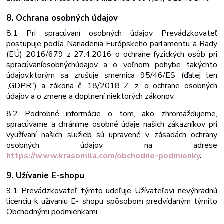
8. Ochrana osobných
údajov
8.1 Pri spracúvaní osobných údajov Prevádzkovateľ
postupuje podľa Nariadenia Európskeho parlamentu a Rady
(EÚ) 2016/679 z 27.4.2016 o ochrane fyzických osôb
pri
spracúvaní
osobných
údajov
a
o
voľnom
pohybe
takýchto
údajov,
ktorým sa zrušuje smernica 95/46/ES (ďalej len
„GDPR“) a zákona č. 18/2018 Z. z. o ochrane osobných
údajov a o zmene a doplnení niektorých zákonov.
8.2 Podrobné informácie o tom, ako zhromažďujeme,
spracúvame a chránime osobné údaje našich zákazníkov pri
využívaní našich služieb sú upravené v zásadách ochrany
osobných údajov na adrese
https://www.krasomila.com/obchodne-podmienky
.
9. Užívanie
E-
shopu
9.1 Prevádzkovateľ týmto udeľuje Užívateľovi nevýhradnú
licenciu k užívaniu E- shopu spôsobom predvídaným týmito
Obchodnými podmienkami.