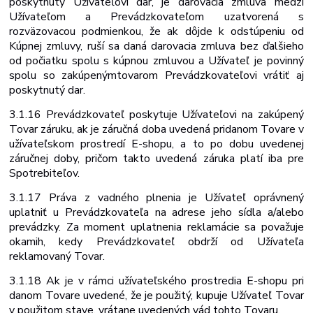
poskytnutý Užívateľovi dar, je darovacia zmluva medzi
Užívateľom a Prevádzkovateľom uzatvorená s
rozväzovacou podmienkou, že ak dôjde k odstúpeniu od
Kúpnej zmluvy, ruší sa daná darovacia zmluva bez ďalšieho
od počiatku spolu s kúpnou zmluvou a Užívateľ je povinný
spolu so zakúpeným
tovarom Prevádzkovateľovi vrátiť aj
poskytnutý dar.
3.1.16 Prevádzkovateľ poskytuje Užívateľovi na zakúpený
Tovar záruku, ak je záručná doba uvedená pri
danom Tovare v
užívateľskom prostredí E-shopu, a to po dobu uvedenej
záručnej doby, pričom takto uvedená záruka platí iba pre
Spotrebiteľov.
3.1.17 Práva z vadného plnenia je Užívateľ oprávnený
uplatniť u Prevádzkovateľa na adrese jeho sídla a/alebo
prevádzky. Za moment uplatnenia reklamácie sa považuje
okamih, kedy Prevádzkovateľ obdrží od Užívateľa
reklamovaný Tovar.
3.1.18 Ak je v rámci užívateľského prostredia E-shopu pri
danom Tovare uvedené, že je použitý, kupuje Užívateľ Tovar
v použitom stave, vrátane uvedených vád tohto
Tovaru.