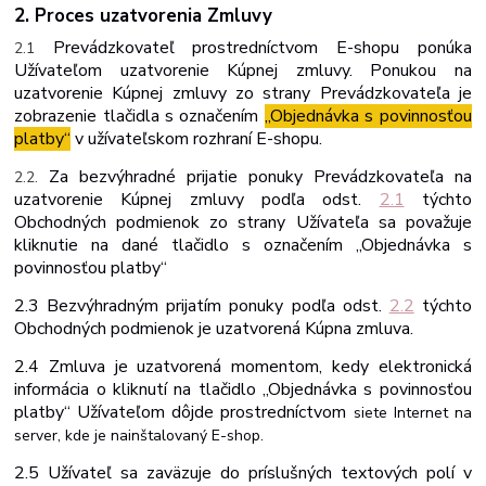
2. Proces uzatvorenia Zmluvy
Prevádzkovateľ
prostredníctvom
E-shopu
ponúka
2.1
Užívateľom
uzatvorenie
Kúpnej zmluvy. Ponukou na
uzatvorenie Kúpnej zmluvy zo strany Prevádzkovateľa je
zobrazenie
tlačidla s označením
„Objednávka s
povinnosťou
platby“
v užívateľskom rozhraní E-shopu.
Za bezvýhradné prijatie ponuky Prevádzkovateľa na
2.2.
uzatvorenie Kúpnej zmluvy podľa odst.
2.1
týchto
Obchodných podmienok zo strany Užívateľa sa považuje
kliknutie na dané tlačidlo s označením „Objednávka s
povinnosťou platby“
2.3 Bezvýhradným prijatím ponuky podľa odst.
2.2
týchto
Obchodných podmienok je uzatvorená Kúpna zmluva.
2.4 Zmluva je uzatvorená momentom, kedy elektronická
informácia o kliknutí na tlačidlo
„Objednávka s povinnosťou
platby“ Užívateľom dôjde prostredníctvom
siete
Internet
na
server,
kde
je
nainštalovaný
E-
shop.
2.5 Užívateľ sa zaväzuje do príslušných textových polí v