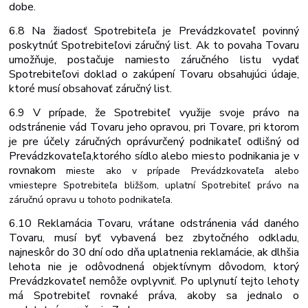
dobe.
6.8 Na žiadosť Spotrebiteľa je Prevádzkovateľ povinný
poskytnúť Spotrebiteľovi záručný list. Ak to povaha Tovaru
umožňuje, postačuje namiesto záručného listu vydať
Spotrebiteľovi doklad o zakúpení Tovaru obsahujúci údaje,
ktoré musí obsahovať záručný list.
6.9 V prípade, že Spotrebiteľ využije svoje právo na
odstránenie vád Tovaru jeho opravou, pri Tovare, pri ktorom
je pre účely záručných opráv
určený podnikateľ odlišný
od
Prevádzkovateľa,
ktorého
sídlo
alebo miesto
podnikania
je
v
rovnakom
mieste
ako
v
prípade Prevádzkovateľa alebo
v
mieste
pre Spotrebiteľa bližšom, uplatní Spotrebiteľ právo na
záručnú opravu u tohoto podnikateľa.
6.10 Reklamácia Tovaru, vrátane odstránenia vád daného
Tovaru, musí byť vybavená bez zbytočného odkladu,
najneskôr do 30 dní odo dňa uplatnenia reklamácie, ak dlhšia
lehota nie je odôvodnená objektívnym dôvodom, ktorý
Prevádzkovateľ nemôže ovplyvniť. Po uplynutí tejto lehoty
má Spotrebiteľ rovnaké práva, akoby sa jednalo o