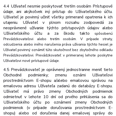
4.4 Užívateľ nesmie poskytovať tretím osobám Prístupové
údaje, ani akýkoľvek iný prístup do Užívateľského účtu.
Užívateľ je povinný učiniť všetky primerané opatrenia k ich
utajeniu. Užívateľ v plnom rozsahu zodpovedá za
neoprávnené užívanie
týchto
prístupových
údajov
alebo
Užívateľského
účtu
a
za
škodu
takto
spôsobenú
Prevádzkovateľovi alebo tretím osobám. V prípade straty,
odcudzenia alebo iného narušenia práva užívania týchto hesiel je
Užívateľ povinný oznámiť túto skutočnosť bez zbytočného odkladu
Prevádzkovateľovi. Prevádzkovateľ v primeranej lehote poskytne
Užívateľovi nové prístupové údaje.
4.5 Prevádzkovateľ je oprávnený jednostranne meniť tieto
Obchodné podmienky; zmenu oznámi Užívateľovi
prostredníctvom E-shopu a/alebo emailovou správou na
emailovou adresu Užívateľa zadanú do databázy E-shopu.
Užívateľ má právo zmeny
Obchodných
podmienok
odmietnuť
v
lehote 10
dní od prvého prihlásenia sa do
Užívateľského účtu po oznámení zmeny Obchodných
podmienok (v prípade doručovania prostredníctvom E-
shopu) alebo od doručenia danej emailovej správy do