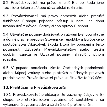
9.2 Prevádzkovateľ má právo zmeniť E-shop, teda jeho
technické riešenie a/alebo užívateľské rozhranie.
9.3 Prevádzkovateľ má právo obmedziť alebo prerušiť
funkčnosť E-shopu prípadne prístup k nemu na dobu
nevyhnutnú z dôvodu údržby alebo opravy E-shopu.
9.4 Užívateľ je povinný dodržovať pri užívaní E-shopu platné
a účinné právne predpisy Slovenskej republiky a Európskeho
spoločenstva. Akúkoľvek škodu, ktorá by porušením tejto
povinnosti Užívateľa Prevádzkovateľovi alebo tretím
osobám vznikla, je Užívateľ povinný nahradiť v plnom
rozsahu.
9.5 V prípade porušenia týchto Obchodných podmienok
alebo Kúpnej zmluvy alebo platných a účinných právnych
predpisov má Prevádzkovateľ právo zrušiť Užívateľský účet.
10. Prehlásenia
Prevádzkovateľa
10.1 Prevádzkovateľ prehlasuje, že záznamy údajov v E-
shope, ako elektronickom systéme, sú spoľahlivé a sú
vykonávané systematicky a sú chránené proti
zmenám.