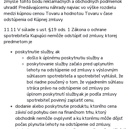
zmysle tohto bodu reklamačných a obchodných podmienok
uhradiť Predávajúcemu náhrady najviac vo výške rozdielu
medzi kúpnou cenou Tovaru a hodnotou Tovaru v čase
odstúpenia od Kúpnej zmluvy.
11.11 V súlade s ust. §
19 ods. 1 Zákona o ochrane
spotrebiteľa Kupujúci nemôže odstúpiť od zmluvy, ktorej
predmetom je
poskytnutie
služby,
ak
došlo
k
úplnému
poskytnutiu
služby
a
poskytovanie
služby
začalo
pred
uplynutím
lehoty
na
odstúpenie
od zmluvy s výslovným
súhlasom spotrebiteľa a spotrebiteľ vyhlásil, že
bol riadne poučený o tom, že vyjadrením súhlasu
stráca právo
na
odstúpenie od
zmluvy po
úplnom
poskytnutí
služby,
ak je
podľa zmluvy
spotrebiteľ povinný zaplatiť cenu,
dodanie alebo poskytnutie produktu, ktorého cena
závisí od pohybu cien
na
finančnom
trhu,
ktorý
obchodník
nemôže
ovplyvniť a
ku
ktorému
môže dôjsť
počas plynutia lehoty na odstúpenie od zmluvy,