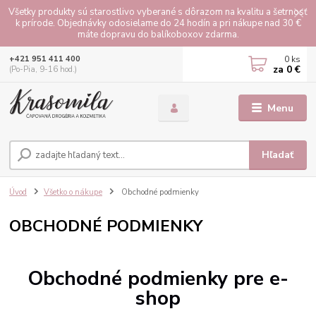
Všetky produkty sú starostlivo vyberané s dôrazom na kvalitu a šetrnosť
k prírode. Objednávky odosielame do 24 hodín a pri nákupe nad 30 €
máte dopravu do balíkoboxov zdarma.
0
ks
+421 951 411 400
za
0 €
(Po-Pia, 9-16 hod.)
Menu
Hľadať
Úvod
Všetko o nákupe
Obchodné podmienky
OBCHODNÉ PODMIENKY
Obchodné
podmienky
pre
e-
shop