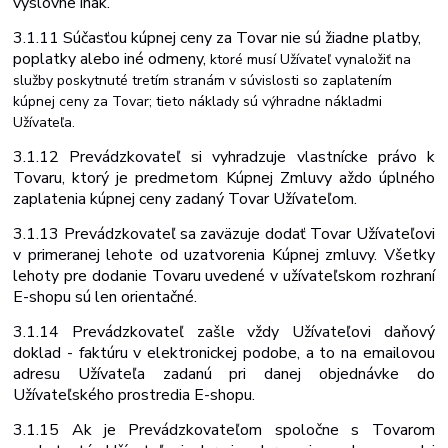
výslovne inak.
3.1.11 Súčasťou
kúpnej
ceny
za
Tovar
nie
sú
žiadne
platby,
poplatky
alebo
iné
odmeny,
ktoré musí Užívateľ vynaložiť na
služby poskytnuté tretím stranám v súvislosti so zaplatením
kúpnej ceny za Tovar; tieto náklady sú výhradne nákladmi
Užívateľa.
3.1.12 Prevádzkovateľ si vyhradzuje vlastnícke právo k
Tovaru, ktorý je predmetom Kúpnej Zmluvy až
do úplného
zaplatenia kúpnej ceny za
daný Tovar Užívateľom.
3.1.13 Prevádzkovateľ sa zaväzuje dodať Tovar Užívateľovi
v primeranej lehote od uzatvorenia Kúpnej zmluvy. Všetky
lehoty pre dodanie Tovaru uvedené v užívateľskom rozhraní
E-shopu sú len orientačné.
3.1.14 Prevádzkovateľ zašle vždy Užívateľovi daňový
doklad - faktúru v elektronickej podobe, a to na emailovou
adresu Užívateľa zadanú pri danej objednávke do
Užívateľského prostredia E-shopu.
3.1.15 Ak je Prevádzkovateľom spoločne s Tovarom