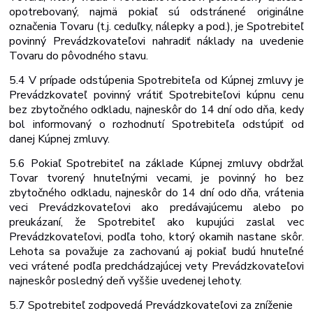
opotrebovaný, najmä pokiaľ sú odstránené originálne
označenia Tovaru (t.j. ceduľky, nálepky a pod.), je Spotrebiteľ
povinný Prevádzkovateľovi nahradiť náklady na uvedenie
Tovaru do pôvodného stavu.
5.4 V prípade odstúpenia Spotrebiteľa od Kúpnej zmluvy je
Prevádzkovateľ povinný vrátiť Spotrebiteľovi kúpnu cenu
bez zbytočného odkladu, najneskôr do 14 dní odo dňa, kedy
bol informovaný o rozhodnutí Spotrebiteľa odstúpiť od
danej Kúpnej zmluvy.
5.6 Pokiaľ Spotrebiteľ na základe Kúpnej zmluvy obdržal
Tovar tvorený hnuteľnými vecami, je povinný ho bez
zbytočného odkladu, najneskôr do 14 dní odo dňa, vrátenia
veci Prevádzkovateľovi ako predávajúcemu alebo po
preukázaní, že Spotrebiteľ ako kupujúci zaslal vec
Prevádzkovateľovi, podľa toho, ktorý okamih nastane skôr.
Lehota sa považuje za zachovanú aj pokiaľ budú hnuteľné
veci vrátené podľa predchádzajúcej vety Prevádzkovateľovi
najneskôr posledný deň vyššie uvedenej lehoty.
5.7 Spotrebiteľ zodpovedá
Prevádzkovateľovi za zníženie