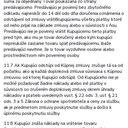
suma za objednaný Tovar poukázaná zo strany
predávajúceho. Predávajúci je povinný bez zbytočného
odkladu, najneskôr do 14 dní odo dňa doručenia oznámenia o
odstúpení od zmluvy vrátiť
kupujúcemu všetky platby, ktoré
od neho prijal na základe zmluvy alebo v súvislosti s ňou.
Predávajúci nie je povinný vrátiť Kupujúcemu tieto platby
pred tým, ako mu je tovar doručený alebo kým kupujúci
nepreukáže zaslanie tovaru späť predávajúcemu, ibaže
predávajúci navrhne, že si tovar vyzdvihne osobne alebo
prostredníctvom ním poverenej osoby.
11.7 Ak Kupujúci odstúpi od Kúpnej zmluvy, zrušuje tá sa od
počiatku, ako aj každá doplnková zmluva súvisiaca s Kúpnou
zmluvou, od ktorej Kupujúci odstúpil. Od Kupujúceho nie je
možné požadovať žiadne náklady alebo iné platby v
súvislosti so zrušením doplnkovej zmluvy okrem úhrady
nákladov a platieb uvedených v
ust. § 22 ods. 3, ust. § 21
ods. 3 a 5 Zákona o ochrane spotrebiteľa a ceny za službu,
ak je predmetom zmluvy poskytnutie služby a došlo k
úplnému poskytnutiu služby.
11.8 Kupujúci znáša náklady na vrátenie tovaru