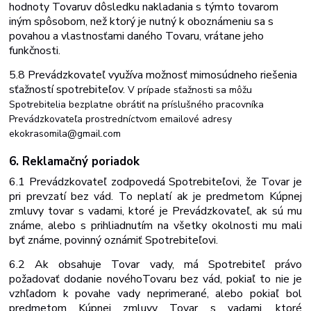
hodnoty Tovaru
v dôsledku nakladania
s
týmto
tovarom
iným
spôsobom,
než
ktorý
je
nutný
k
oboznámeniu
sa s
povahou a vlastnosťami daného Tovaru, vrátane jeho
funkčnosti.
5.8 Prevádzkovateľ
využíva
možnosť
mimosúdneho
riešenia
sťažností
spotrebiteľov.
V
prípade
sťažnosti
sa
môžu
Spotrebitelia
bezplatne
obrátiť
na
príslušného pracovníka
Prevádzkovateľa prostredníctvom emailové adresy
ekokrasomila@gmail.com
6. Reklamačný
poriadok
6.1 Prevádzkovateľ zodpovedá Spotrebiteľovi, že Tovar je
pri prevzatí bez vád. To neplatí ak je predmetom Kúpnej
zmluvy tovar s vadami, ktoré je Prevádzkovateľ, ak sú mu
známe, alebo s prihliadnutím na všetky okolnosti mu mali
byť známe, povinný oznámiť Spotrebiteľovi.
6.2 Ak obsahuje Tovar vady, má Spotrebiteľ právo
požadovať dodanie nového
Tovaru bez vád, pokiaľ to nie je
vzhľadom k povahe vady neprimerané, alebo pokiaľ bol
predmetom Kúpnej zmluvy Tovar s vadami, ktoré