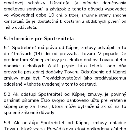
emailovej schránky Užívateľa (v prípade doručovania
emailovou
správou)
a
záväzok
z
tohoto
dôvodu
vypovedať
vo
výpovednej
dobe 10
dní, o ktorej zmluvné strany zhodne
konštatujú, že je dostatočná k obstaraniu obdobných plnení od
iného dodávateľa.
5. Informácie
pre
Spotrebiteľa
5.1 Spotrebiteľ má právo od Kúpnej zmluvy odstúpiť, a to
do štrnástich (14) dní od prevzatia Tovaru. V prípade, že
predmetom Kúpnej zmluvy je niekoľko druhov Tovaru alebo
dodanie niekoľkých častí, plynie táto lehota odo dňa
prevzatia poslednej dodávky Tovaru. Odstúpenie od Kúpnej
zmluvy musí byť Prevádzkovateľovi (ako predávajúcemu)
odoslané v lehote uvedenej v tomto
odstavci.
5.2 Ak odstúpi Spotrebiteľ od Kúpnej zmluvy, je povinný
oznámiť písomne číslo svojho bankového účtu pre vrátenie
kúpnej ceny za Tovar, ktorá môže byť
znížená ak sú na to
splnené zákonné dôvody.
5.3 Ak odstúpi Spotrebiteľ od Kúpnej zmluvy ohľadne
Tovaru, ktorý vracia Prevádzkovateľovi poškodený a/alebo