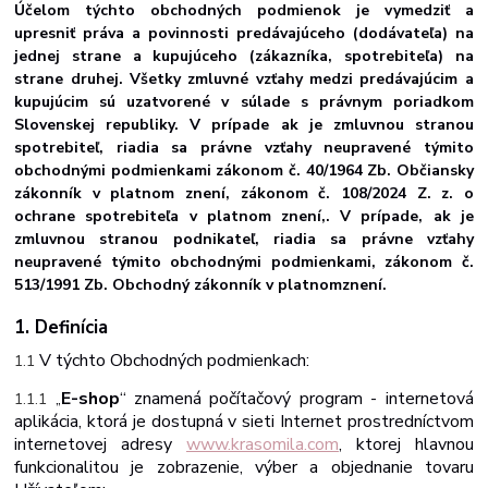
Účelom týchto obchodných podmienok je vymedziť a
upresniť práva a povinnosti predávajúceho (dodávateľa) na
jednej strane a kupujúceho (zákazníka, spotrebiteľa) na
strane druhej. Všetky zmluvné vzťahy medzi predávajúcim a
kupujúcim sú uzatvorené v súlade s právnym poriadkom
Slovenskej republiky. V prípade ak je zmluvnou stranou
spotrebiteľ, riadia sa právne vzťahy neupravené týmito
obchodnými podmienkami zákonom č. 40/1964 Zb. Občiansky
zákonník v platnom znení, zákonom č. 108/2024 Z. z. o
ochrane spotrebiteľa v platnom znení,. V prípade, ak je
zmluvnou stranou podnikateľ, riadia sa právne vzťahy
neupravené týmito obchodnými podmienkami, zákonom č.
513/1991 Zb. Obchodný zákonník v platnom
znení.
1. Definícia
V
týchto
Obchodných
podmienkach:
1.1
E-shop
“ znamená počítačový program - internetová
1.1.1
„
aplikácia, ktorá je dostupná v sieti Internet prostredníctvom
internetovej adresy
www.krasomila.com
, ktorej hlavnou
funkcionalitou je zobrazenie, výber a objednanie tovaru