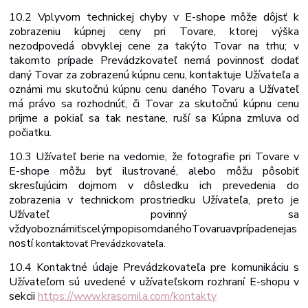
10.2 Vplyvom technickej chyby v E-shope môže dôjsť k
zobrazeniu kúpnej ceny pri Tovare, ktorej výška
nezodpovedá obvyklej cene za takýto Tovar na trhu; v
takomto prípade Prevádzkovateľ nemá povinnosť dodať
daný Tovar za zobrazenú kúpnu cenu, kontaktuje Užívateľa a
oznámi mu skutočnú kúpnu cenu daného Tovaru a Užívateľ
má právo sa rozhodnúť, či Tovar za skutočnú kúpnu cenu
prijme a pokiaľ sa tak nestane, ruší sa Kúpna zmluva od
počiatku.
10.3 Užívateľ berie na vedomie, že fotografie pri Tovare v
E-shope môžu byť ilustrované, alebo môžu pôsobiť
skresľujúcim dojmom v dôsledku ich prevedenia do
zobrazenia v technickom prostriedku Užívateľa, preto je
Užívateľ povinný sa
vždy
oboznámiť
s
celým
popisom
daného
Tovaru
a
v
prípade
nejas
ností
kontaktovať
Prevádzkovateľa.
10.4 Kontaktné údaje Prevádzkovateľa pre komunikáciu s
Užívateľom sú uvedené v užívateľskom rozhraní E-shopu v
sekcii
https://www.krasomila.com/kontakty