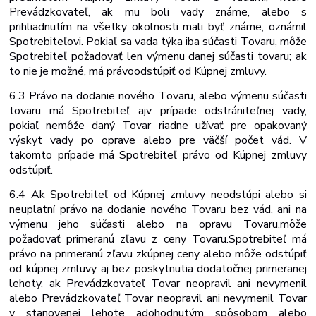
Prevádzkovateľ, ak mu boli vady známe, alebo s
prihliadnutím na všetky okolnosti mali byť známe, oznámil
Spotrebiteľovi. Pokiaľ sa vada týka iba súčasti Tovaru, môže
Spotrebiteľ požadovať len výmenu danej súčasti tovaru; ak
to nie je možné, má právo
odstúpiť od Kúpnej zmluvy.
6.3 Právo na dodanie nového Tovaru, alebo výmenu súčasti
tovaru má Spotrebiteľ aj
v prípade odstrániteľnej vady,
pokiaľ nemôže daný Tovar riadne užívať pre opakovaný
výskyt vady po oprave alebo pre väčší počet vád. V
takomto prípade má Spotrebiteľ právo od Kúpnej zmluvy
odstúpiť.
6.4 Ak Spotrebiteľ od Kúpnej zmluvy neodstúpi alebo si
neuplatní právo na dodanie nového Tovaru bez vád, ani na
výmenu jeho súčasti alebo na opravu Tovaru,
môže
požadovať primeranú zľavu z ceny Tovaru.
Spotrebiteľ má
právo na primeranú zľavu z
kúpnej ceny alebo môže odstúpiť
od kúpnej zmluvy aj bez poskytnutia dodatočnej primeranej
lehoty, ak Prevádzkovateľ Tovar neopravil ani nevymenil
alebo
Prevádzkovateľ
Tovar
neopravil
ani
nevymenil
Tovar
v
stanovenej lehote a
dohodnutým spôsobom alebo