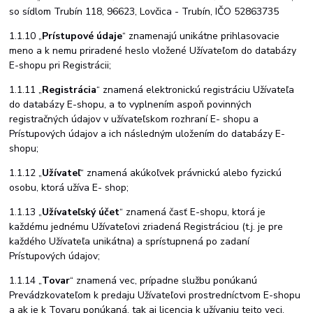
so sídlom Trubín 118, 96623, Lovčica - Trubín, IČO 52863735
1.1.10
„
Prístupové údaje
“ znamenajú unikátne prihlasovacie
meno a k nemu priradené heslo vložené Užívateľom do databázy
E-shopu pri Registrácii;
1.1.11
„
Registrácia
“
znamená
elektronickú
registráciu
Užívateľa
do
databázy
E-shopu,
a to vyplnením aspoň povinných
registračných údajov v užívateľskom rozhraní E- shopu a
Prístupových údajov a ich následným uložením do databázy E-
shopu;
1.1.12
„
Užívateľ
“ znamená akúkoľvek právnickú alebo fyzickú
osobu, ktorá užíva E-
shop;
1.1.13
„
Užívateľský účet
“ znamená časť E-shopu, ktorá je
každému jednému Užívateľovi zriadená Registráciou (t.j. je pre
každého Užívateľa unikátna) a sprístupnená po zadaní
Prístupových údajov;
1.1.14
„
Tovar
“ znamená vec, prípadne službu ponúkanú
Prevádzkovateľom k predaju Užívateľovi prostredníctvom E-shopu
a ak je k Tovaru ponúkaná, tak aj licencia k užívaniu tejto veci,