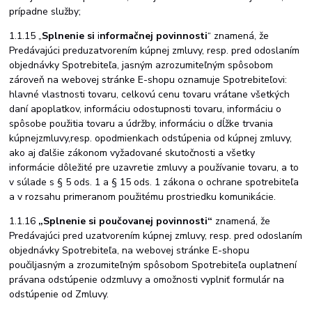
prípadne služby;
1.1.15
„
Splnenie si
i
nformačnej povinnosti
“ znamená, že
Predávajúci pred
uzatvorením kúpnej zmluvy, resp. pred odoslaním
objednávky Spotrebiteľa, jasným a
zrozumiteľným spôsobom
zároveň na webovej stránke E-shopu oznamuje Spotrebiteľovi:
hlavné vlastnosti tovaru, celkovú cenu tovaru vrátane všetkých
daní a
poplatkov, informáciu o
dostupnosti tovaru, informáciu o
spôsobe použitia
tovaru
a
údržby,
informáciu
o
dĺžke
trvania
kúpnej
zmluvy,
resp. o
podmienkach odstúpenia od kúpnej zmluvy,
ako aj ďalšie zákonom vyžadované skutočnosti
a
všetky
informácie dôležité pre
uzavretie
zmluvy a používanie tovaru,
a
to
v
súlade
s
§
5
ods.
1
a
§
15
ods.
1
zákona
o ochrane
spotrebiteľa
a v rozsahu primeranom použitému prostriedku komunikácie.
1.1.16
„Splnenie si poučovanej povinnosti“
znamená, že
Predávajúci pred uzatvorením kúpnej zmluvy, resp. pred odoslaním
objednávky Spotrebiteľa, na webovej stránke E-shopu
poučil
jasným a zrozumiteľným spôsobom Spotrebiteľa o
uplatnení
práva
na odstúpenie od
zmluvy a o
možnosti vyplniť formulár na
odstúpenie od Zmluvy.