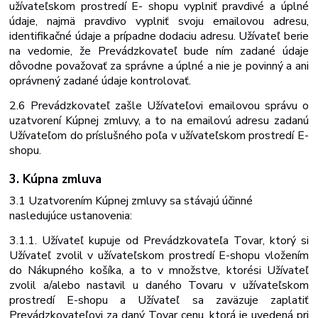
užívateľskom prostredí E- shopu vyplniť pravdivé a úplné
údaje, najmä pravdivo vyplniť svoju emailovou adresu,
identifikačné údaje a prípadne dodaciu adresu. Užívateľ berie
na vedomie, že Prevádzkovateľ bude ním zadané údaje
dôvodne považovať za správne a úplné a nie je povinný a ani
oprávnený zadané údaje kontrolovať.
2.6 Prevádzkovateľ zašle
Užívateľovi emailovou správu o
uzatvorení Kúpnej zmluvy, a to na emailovú adresu zadanú
Užívateľom do príslušného poľa v užívateľskom prostredí E-
shopu.
3. Kúpna
zmluva
3.1 Uzatvorením
Kúpnej
zmluvy
sa
stávajú
účinné
nasledujúce
ustanovenia:
3.1.1. Užívateľ kupuje od Prevádzkovateľa Tovar, ktorý si
Užívateľ zvolil v užívateľskom prostredí E-shopu vložením
do Nákupného košíka, a to v množstve, ktoré
si
Užívateľ
zvolil
a/alebo
nastavil
u
daného
Tovaru
v
užívateľskom
prostredí E-shopu a Užívateľ sa zaväzuje zaplatiť
Prevádzkovateľovi za daný Tovar cenu, ktorá je uvedená pri