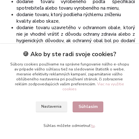
dodanie tovaru vyrobeného podľa špecifikácií
spotrebiteľa alebo tovaru vyrobeného na mieru,
dodanie
tovaru,
ktorý
podlieha
rýchlemu
zníženiu
kvality
alebo
skaze,
dodanie
tovaru uzavretého
v
ochrannom
obale,
ktorý
nie
je vhodné vrátiť z dôvodu ochrany zdravia alebo z
hygienických dôvodov, ak ochranný obal bol po dodaní
porušený,
🍪 Ako by ste radi svoje cookies?
dodanie tovaru, ktorý vzhľadom na svoju povahu môže
byť po dodaní neoddeliteľne zmiešaný s iným tovarom,
Súbory cookies používame na správne fungovanie nášho e-shopu
dodanie alkoholických nápojov, ktorých cena bola
av prípade vášho súhlasu tiež na sledovanie štatistík o webe,
dohodnutá v čase uzavretia zmluvy, pričom ich dodanie
meranie efektivity reklamných kampaní, zapamätanie vášho
je možné uskutočniť najskôr po 30 dňoch a ich cena
obľúbeného nastavenia pri používaní stránok, či zobrazenie
reklám zodpovedajúcich vašim preferenciám.
Viac na využitie
závisí od pohybu cien na trhu, ktorý obchodník nemôže
cookies
ovplyvniť,
vykonanie naliehavých opráv alebo údržby počas
návštevy u spotrebiteľa, o ktorú spotrebiteľ výslovne
Súhlasím
Nastavenia
požiadal obchodníka; to neplatí pre zmluvu, ktorej
predmetom je poskytnutie inej služby ako oprava
alebo údržba, a
pre zmluvu, ktorej predmetom je
Súhlas môžete odmietnuť
tu
.
dodanie iného tovaru ako náhradného dielu
potrebného na vykonanie opravy alebo údržby, ak boli