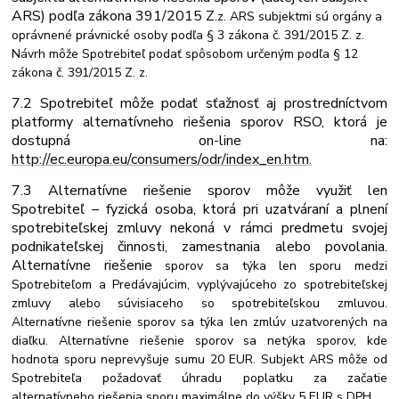
ARS)
podľa
zákona
391/2015
Z.
z. ARS subjektmi sú orgány a
oprávnené právnické osoby podľa § 3 zákona č. 391/2015 Z. z.
Návrh môže Spotrebiteľ podať spôsobom určeným podľa § 12
zákona č. 391/2015 Z. z.
7.2 Spotrebiteľ môže podať sťažnosť aj prostredníctvom
platformy alternatívneho riešenia sporov RSO, ktorá je
dostupná on-line na:
http://ec.europa.eu/consumers/odr/index_en.htm.
7.3 Alternatívne riešenie sporov môže využiť len
Spotrebiteľ – fyzická osoba, ktorá pri uzatváraní a plnení
spotrebiteľskej zmluvy nekoná v rámci predmetu svojej
podnikateľskej
činnosti,
zamestnania
alebo
povolania.
Alternatívne
riešenie
sporov sa týka len sporu medzi
Spotrebiteľom a Predávajúcim, vyplývajúceho zo spotrebiteľskej
zmluvy alebo súvisiaceho so spotrebiteľskou zmluvou.
Alternatívne riešenie sporov sa týka len zmlúv uzatvorených na
diaľku. Alternatívne riešenie sporov sa netýka sporov, kde
hodnota sporu neprevyšuje sumu 20 EUR. Subjekt ARS môže od
Spotrebiteľa požadovať úhradu poplatku za začatie
alternatívneho riešenia sporu maximálne do výšky 5 EUR s DPH.