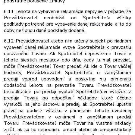
podstatné porušenie Zmluvy.
6.11 Lehota na vybavenie reklamácie neplynie v prípade, že
Prevádzkovateľ neobdržal od
Spotrebiteľa
všetky
podklady
potrebné
pre
vybavenie
danej
reklamácie,
a
to
do
doby, než budú dané podklady dodané.
6.12 Prevádzkovateľ alebo ním určený subjekt po riadnom
vybavení danej reklamácie vyzve Spotrebiteľa k prevzatiu
opraveného Tovaru. Ak Spotrebiteľ neprevezme Tovar v
lehote šiestich mesiacov odo dňa, kedy ju mal prevziať,
môže Prevádzkovateľ Tovar predať. Ak ide o Tovar väčšej
hodnoty, Prevádzkovateľ Spotrebiteľa o zamýšľanom
predaji vopred upovedomí a poskytne mu primeranú
dodatočnú lehotu na prevzatie Tovaru. Prevádzkovateľ
bezodkladne po predaji vyplatí Spotrebiteľovi výťažok z
predaja Tovaru po odpočítaní nákladov, ktoré účelne
vynaložil na jeho úschovu a predaj, ak Spotrebiteľ uplatní
právo na podiel
z výťažku v primeranej lehote uvedenej
Prevádzkovateľom v oznámení o zamýšľanom predaji
Tovaru. Prevádzkovateľ môže Tovar na vlastné náklady
zničiť, ak sa ho nepodarilo predať alebo ak predpokladaný