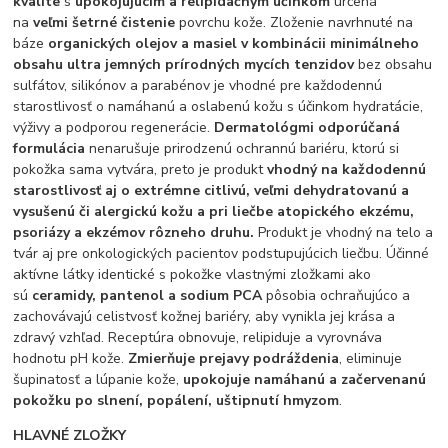
kvalite
s
upokojujúcim a relipidačným účinkom
určená
na
veľmi šetrné čistenie
povrchu kože. Zloženie navrhnuté na
báze
organických olejov a masiel v kombinácii minimálneho
obsahu ultra jemných prírodných mycích tenzidov
bez obsahu
sulfátov, silikónov a parabénov je vhodné pre každodennú
starostlivosť o namáhanú a oslabenú kožu s účinkom hydratácie,
výživy a podporou regenerácie.
Dermatológmi odporúčaná
formulácia
nenarušuje prirodzenú ochrannú bariéru, ktorú si
pokožka sama vytvára, preto je produkt
vhodný na každodennú
starostlivosť aj o extrémne citlivú, veľmi dehydratovanú a
vysušenú či alergickú kožu a pri liečbe atopického ekzému,
psoriázy a ekzémov rôzneho druhu.
Produkt je vhodný na telo a
tvár aj pre onkologických pacientov podstupujúcich liečbu. Účinné
aktívne látky identické s pokožke vlastnými zložkami ako
sú
ceramidy, pantenol a sodium PCA
pôsobia ochraňujúco a
zachovávajú celistvosť kožnej bariéry, aby vynikla jej krása a
zdravý vzhľad. Receptúra obnovuje, relipiduje a vyrovnáva
hodnotu pH kože.
Zmierňuje prejavy podráždenia
, eliminuje
šupinatosť a lúpanie kože,
upokojuje namáhanú a začervenanú
pokožku po slnení, popálení, uštipnutí hmyzom
.
HLAVNÉ ZLOŽKY