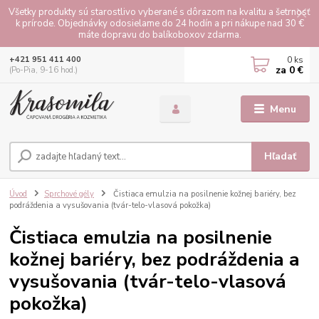
Všetky produkty sú starostlivo vyberané s dôrazom na kvalitu a šetrnosť
k prírode. Objednávky odosielame do 24 hodín a pri nákupe nad 30 €
máte dopravu do balíkoboxov zdarma.
0
ks
+421 951 411 400
za
0 €
(Po-Pia, 9-16 hod.)
Menu
Hľadať
Úvod
Sprchové gély
Čistiaca emulzia na posilnenie kožnej bariéry, bez
podráždenia a vysušovania (tvár-telo-vlasová pokožka)
Čistiaca emulzia na posilnenie
kožnej bariéry, bez podráždenia a
vysušovania (tvár-telo-vlasová
pokožka)