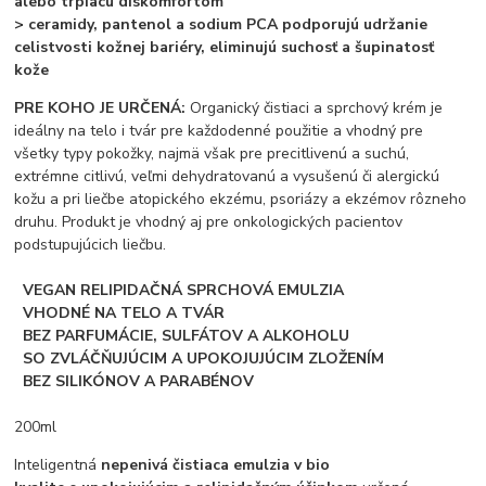
alebo trpiacu diskomfortom
> ceramidy, pantenol a sodium PCA podporujú udržanie
celistvosti kožnej bariéry, eliminujú suchosť a šupinatosť
kože
PRE KOHO JE URČENÁ:
Organický čistiaci a sprchový krém je
ideálny na telo i tvár pre každodenné použitie a vhodný pre
všetky typy pokožky, najmä však pre precitlivenú a suchú,
extrémne citlivú, veľmi dehydratovanú a vysušenú či alergickú
kožu a pri liečbe atopického ekzému, psoriázy a ekzémov rôzneho
druhu. Produkt je vhodný aj pre onkologických pacientov
podstupujúcich liečbu.
VEGAN RELIPIDAČNÁ SPRCHOVÁ EMULZIA
VHODNÉ NA TELO A TVÁR
BEZ PARFUMÁCIE, SULFÁTOV A ALKOHOLU
SO ZVLÁČŇUJÚCIM A UPOKOJUJÚCIM ZLOŽENÍM
BEZ SILIKÓNOV A PARABÉNOV
200ml
Inteligentná
nepenivá čistiaca emulzia v bio