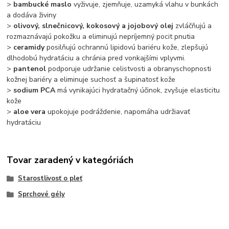
>
bambucké maslo
vyživuje, zjemňuje, uzamyká vlahu v bunkách
a dodáva živiny
>
olivový, slnečnicový, kokosový a jojobový olej
zvláčňujú a
rozmaznávajú pokožku a eliminujú nepríjemný pocit pnutia
>
ceramidy
posilňujú ochrannú lipidovú bariéru kože, zlepšujú
dlhodobú hydratáciu a chránia pred vonkajšími vplyvmi.
>
pantenol
podporuje udržanie celistvosti a obranyschopnosti
kožnej bariéry a eliminuje suchosť a šupinatosť kože
>
sodium PCA
má vynikajúci hydratačný účinok, zvyšuje elasticitu
kože
>
aloe vera
upokojuje podráždenie, napomáha udržiavať
hydratáciu
Tovar zaradený v kategóriách
Starostlivosť o pleť
Sprchové gély