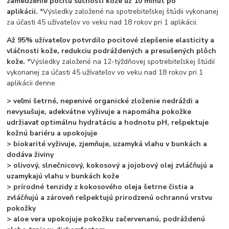
zamedzenie pocitu suchosti kože už 10 minút po
aplikácii.
*Výsledky založené na spotrebiteľskej štúdii vykonanej
za účasti 45 užívateľov vo veku nad 18 rokov pri 1 aplikácii.
Až 95% užívateľov potvrdilo pocitové zlepšenie elasticity a
vláčnosti kože, redukciu podráždených a presušených plôch
kože.
*Výsledky založené na 12-týždňovej spotrebiteľskej štúdií
vykonanej za účasti 45 užívateľov vo veku nad 18 rokov pri 1
aplikácii denne.
> veľmi šetrné, nepenivé organické zloženie nedráždi a
nevysušuje, adekvátne vyživuje a napomáha pokožke
udržiavať optimálnu hydratáciu a hodnotu pH, rešpektuje
kožnú bariéru a upokojuje
> biokarité vyživuje, zjemňuje, uzamyká vlahu v bunkách a
dodáva živiny
> olivový, slnečnicový, kokosový a jojobový olej zvláčňujú a
uzamykajú vlahu v bunkách kože
> prírodné tenzidy z kokosového oleja šetrne čistia a
zvláčňujú a zároveň rešpektujú prirodzenú ochrannú vrstvu
pokožky
> aloe vera upokojuje pokožku začervenanú, podráždenú