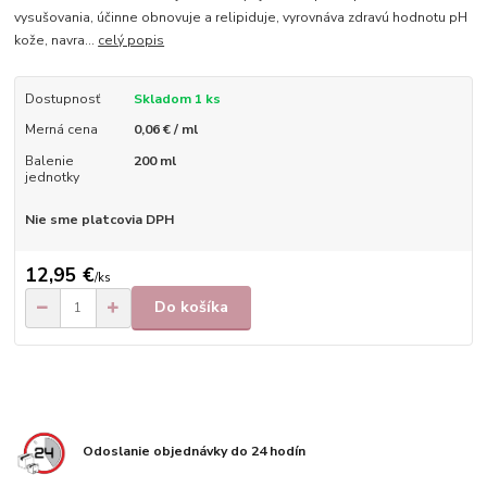
vysušovania, účinne obnovuje a relipiduje, vyrovnáva zdravú hodnotu pH
kože, navra...
celý popis
Dostupnosť
Skladom 1 ks
Merná cena
0,06 € / ml
Balenie
200 ml
jednotky
Nie sme platcovia DPH
12,95 €
/
ks
Do košíka
Odoslanie objednávky do 24 hodín