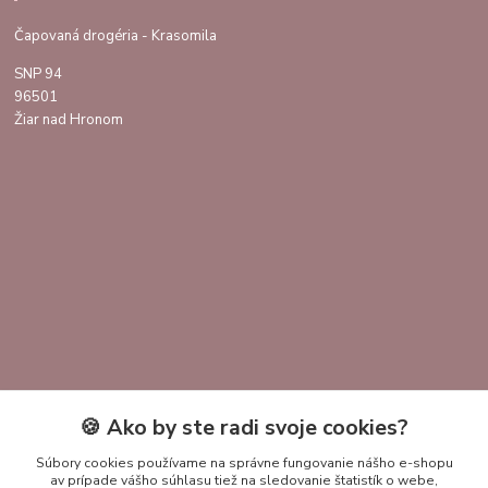
Čapovaná drogéria - Krasomila
SNP 94
96501
Žiar nad Hronom
🍪 Ako by ste radi svoje cookies?
Kontakty
Súbory cookies používame na správne fungovanie nášho e-shopu
av prípade vášho súhlasu tiež na sledovanie štatistík o webe,