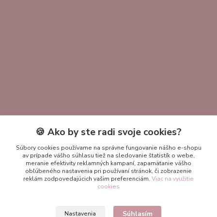
🍪 Ako by ste radi svoje cookies?
Kontakty
Súbory cookies používame na správne fungovanie nášho e-shopu
av prípade vášho súhlasu tiež na sledovanie štatistík o webe,
+421 951 411 400
meranie efektivity reklamných kampaní, zapamätanie vášho
obľúbeného nastavenia pri používaní stránok, či zobrazenie
reklám zodpovedajúcich vašim preferenciám.
Viac na využitie
ekokrasomila@gmail.com
cookies
Súhlasím
Nastavenia