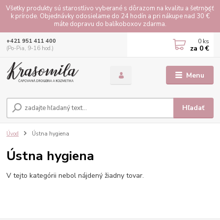
Všetky produkty sú starostlivo vyberané s dôrazom na kvalitu a šetrnosť
k prírode. Objednávky odosielame do 24 hodín a pri nákupe nad 30 €
máte dopravu do balíkoboxov zdarma.
0
ks
+421 951 411 400
za
0 €
(Po-Pia, 9-16 hod.)
Menu
Hľadať
Úvod
Ústna hygiena
Ústna hygiena
V tejto kategórii nebol nájdený žiadny tovar.