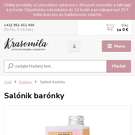
Všetky produkty sú starostlivo vyberané s dôrazom na kvalitu a šetrnosť
k prírode. Objednávky odosielame do 24 hodín a pri nákupe nad 30 €
máte dopravu do balíkoboxov zdarma.
0
ks
+421 951 411 400
za
0 €
(Po-Pia, 9-16 hod.)
Menu
Hľadať
Úvod
Drogéria
Salónik barónky
Salónik barónky