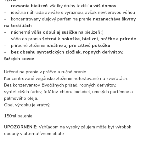
-
rozvonia bielizeň
, všetky druhy textílií
a váš domov
- ideálna náhrada aviváže s výraznou, avšak nevtieravou vôňou
- koncentrovaný olejový parfém na pranie
nezanecháva škvrny
na textíliách
- nádherná
vôňa odolá aj sušičke
na bielizeň ;)
- vôňa do prania
šetrná k pokožke, bielizni, práčke a prírode
- prírodné zloženie
ideálne aj pre citlivú pokožku
-
bez obsahu syntetických zložiek, ropných derivátov,
ťažkých kovov
Určená na pranie v práčke a ručné pranie.
Koncentrované vegánske zloženie netestované na zvieratách.
Bez konzervantov, živočíšnych prísad, ropných derivátov,
syntetických farbív, fofátov, chlóru, bielidiel, umelých parfémov a
palmového oleja.
Obal výrobku je vratný.
150ml balenie
UPOZORNENIE:
Vzhľadom na vysoký záujem môže byť výrobok
dodaný v alternatívnom obale.