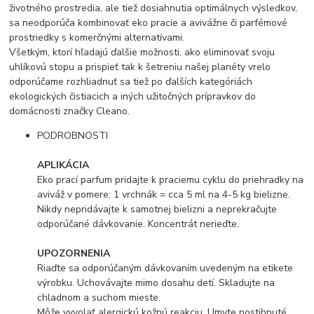
životného prostredia, ale tiež dosiahnutia optimálnych výsledkov,
sa neodporúča kombinovať eko pracie a avivážne či parfémové
prostriedky s komerčnými alternatívami.
Všetkým, ktorí hľadajú ďalšie možnosti, ako eliminovať svoju
uhlíkovú stopu a prispieť tak k šetreniu našej planéty vrelo
odporúčame rozhliadnuť sa tiež po ďalších kategóriách
ekologických čistiacich a iných užitočných prípravkov do
domácnosti značky Cleano.
PODROBNOSTI
APLIKÁCIA
Eko prací parfum pridajte k praciemu cyklu do priehradky na
aviváž v pomere: 1 vrchnák = cca 5 ml na 4-5 kg bielizne.
Nikdy nepridávajte k samotnej bielizni a neprekračujte
odporúčané dávkovanie. Koncentrát nerieďte.
UPOZORNENIA
Riaďte sa odporúčaným dávkovaním uvedeným na etikete
výrobku. Uchovávajte mimo dosahu detí. Skladujte na
chladnom a suchom mieste.
Môže vyvolať alergickú kožnú reakciu. Umyte postihnuté