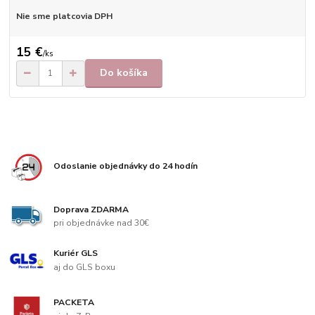
Nie sme platcovia DPH
15 €
/
ks
Do košíka
Odoslanie objednávky do 24 hodín
Doprava ZDARMA
pri objednávke nad 30€
Kuriér GLS
aj do GLS boxu
PACKETA