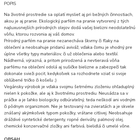
POPIS
Na životné prostredie sa oplatí myslieť aj pri bežných činnostiach,
akou je aj pranie. Ekologický parfém na pranie vytvorený z tých
najluxusnejších prírodných olejov dodá vašej bielizni neodolateľnú
vôňu, ktorou rozvonia aj váš domov.
Prírodný parfém na pranie nezanecháva škvrny či fľaky na
oblečení a neobsahuje pridanú aviváž, vďaka čomu je vhodný pre
úplne všetky typy materiálov, či už oblečenia alebo textílií.
Nádherná, výrazná, a pritom prirodzená a nevtieravá vôňa
parfému na oblečení odolá aj sušičke bielizne a zabezpečí tak
dokonale svieži pocit, kedykoľvek sa rozhodnete vziať si svoje
obľúbené tričko či košeľu ;)
Vegánsky výrobok je vďaka svojmu šetrnému zloženiu ohľaduplný
nielen k pokožke, ale aj k životnému prostrediu. Neusádza sa v
práčke a je ľahko biologicky odbúrateľný, teda neškodí ani vodným
či pôdnym organizmom. Nie je testovaný na zvieratách a je skvele
znášaný akýmkoľvek typom pokožky, vrátane citlivej. Neobsahuje
dráždivé syntetické detergenty, ropné deriváty, palmový olej,
chemické konzervačné zložky ani farbivá, bielidlá či umelé vône.
OBSAH