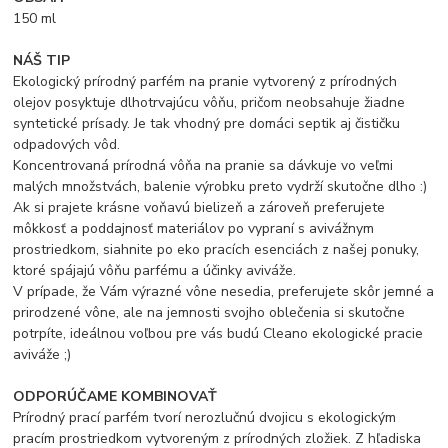
150 ml
NÁŠ TIP
Ekologický prírodný parfém na pranie vytvorený z prírodných
olejov posyktuje dlhotrvajúcu vôňu, pričom neobsahuje žiadne
syntetické prísady. Je tak vhodný pre domáci septik aj čističku
odpadových vôd.
Koncentrovaná prírodná vôňa na pranie sa dávkuje vo veľmi
malých množstvách, balenie výrobku preto vydrží skutočne dlho :)
Ak si prajete krásne voňavú bielizeň a zároveň preferujete
môkkosť a poddajnosť materiálov po vypraní s avivážnym
prostriedkom, siahnite po eko pracích esenciách z našej ponuky,
ktoré spájajú vôňu parfému a účinky aviváže.
V prípade, že Vám výrazné vône nesedia, preferujete skôr jemné a
prirodzené vône, ale na jemnosti svojho oblečenia si skutočne
potrpíte, ideálnou voľbou pre vás budú Cleano ekologické pracie
aviváže ;)
ODPORÚČAME KOMBINOVAŤ
Prírodný prací parfém tvorí nerozlučnú dvojicu s ekologickým
pracím prostriedkom vytvoreným z prírodných zložiek. Z hľadiska