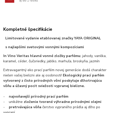
aj do Z-Boxu
Kompletné špecifikácie
Limitované vydanie etablovanej značky YAYA ORIGINAL
s najlepšími svetovými vonnými kompozíciami
In Vino Veritas hlavné vonné zložky parfému:
jahody, vanilka,
karamel, céder, čučoriedky, jablko, marhuľa, broskyňa, jazmín
Extravagantný eko prací parfém novej generácie dodá charakter
nielen vašej bielizni ale aj osobnosti!
Ekologický prací parfém
vytvorený z čisto prírodných vôní poskytuje dlhotrvajúcu
vôňu a úžasný pocit sviežosti vypranej bielizne.
-
najvoňavejší prírodný prací parfém
- unikátne
zloženie tvorené výhradne prírodnými olejmi
-
pretrvávajúca vôňa
čerstvo vypraného prádla aj dlho po
vypraní