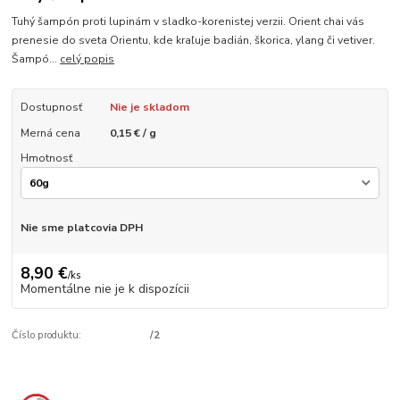
Tuhý šampón proti lupinám v sladko-korenistej verzii. Orient chai vás
prenesie do sveta Orientu, kde kraľuje badián, škorica, ylang či vetiver.
Šampó...
celý popis
Dostupnosť
Nie je skladom
Merná cena
0,15 € / g
Hmotnosť
Nie sme platcovia DPH
8,90 €
/
ks
Momentálne nie je k dispozícii
Číslo produktu:
/2