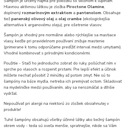
Šampón je určený najmä pre pokožku so sklonom k lupinám.
Hlavnou aktívnou látkou je zložka
Piroctone Olamine
,
doplnený
rozmarínovým extraktom
a
pantenolom
. Obsahuje
tiež
panenský olivový olej
a
olej crambe
(ekologickejšia
alternatíva k arganovému oleju), pre ošetrenie vlasov.
Šampón je vhodný pre normálne alebo rýchlejšie sa mastiace
vlasy, keďže pri pravidelnom používaní znižuje mastenie
(primerane k tomu odporúčame predĺžiť interval medzi umytiami).
Vhodné kombinovať s prírodnými kondicionérmi.
Použitie - Stačí ho jednoducho zobrať do ruky, pošúchať ním v
sprche po vlasoch a rozpeniť prstami. Pre lepší efekt a účinok
môžete nechať pôsobiť 2 minútky až potom zmyť. Nie sú to
šampóny na báze mydla, netreba ich premývať octom. Skladovať
na mydelničke medzi používaním, aby sa nerozmáčal a dlhšie
vydržal.
Nepoužívať pri alergii na niektorú zo zložiek obsiahnutej v
produkte!
Tuhé šampóny obsahujú všetky účinné látky ako bežný šampón
okrem vody - teda sú oveľa menšie, spratnejšie, nikde sa Vám