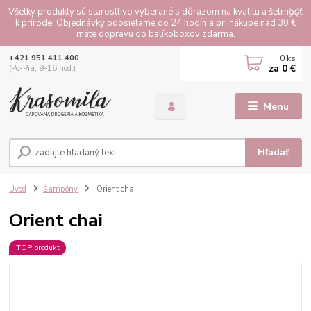
Všetky produkty sú starostlivo vyberané s dôrazom na kvalitu a šetrnosť
k prírode. Objednávky odosielame do 24 hodín a pri nákupe nad 30 €
máte dopravu do balíkoboxov zdarma.
0
ks
+421 951 411 400
za
0 €
(Po-Pia, 9-16 hod.)
Menu
Hľadať
Úvod
Šampóny
Orient chai
Orient chai
TOP produkt