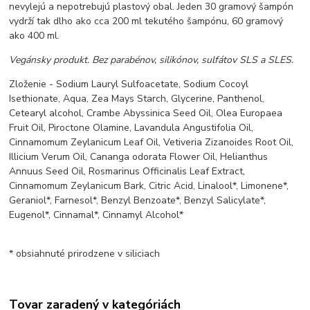
nevylejú a nepotrebujú plastový obal. Jeden 30 gramový šampón
vydrží tak dlho ako cca 200 ml tekutého šampónu, 60 gramový
ako 400 ml.
Vegánsky produkt. Bez parabénov, silikónov, sulfátov SLS a SLES.
Zloženie - Sodium Lauryl Sulfoacetate, Sodium Cocoyl
Isethionate, Aqua, Zea Mays Starch, Glycerine, Panthenol,
Cetearyl alcohol, Crambe Abyssinica Seed Oil, Olea Europaea
Fruit Oil, Piroctone Olamine, Lavandula Angustifolia Oil,
Cinnamomum Zeylanicum Leaf Oil, Vetiveria Zizanoides Root Oil,
Illicium Verum Oil, Cananga odorata Flower Oil, Helianthus
Annuus Seed Oil, Rosmarinus Officinalis Leaf Extract,
Cinnamomum Zeylanicum Bark, Citric Acid, Linalool*, Limonene*,
Geraniol*, Farnesol*, Benzyl Benzoate*, Benzyl Salicylate*,
Eugenol*, Cinnamal*, Cinnamyl Alcohol*
* obsiahnuté prirodzene v siliciach
Tovar zaradený v kategóriách