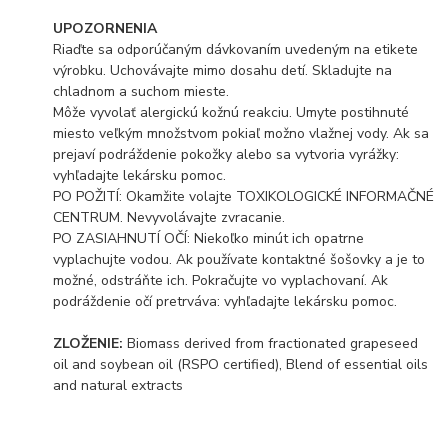
UPOZORNENIA
Riaďte sa odporúčaným dávkovaním uvedeným na etikete
výrobku. Uchovávajte mimo dosahu detí. Skladujte na
chladnom a suchom mieste.
Môže vyvolať alergickú kožnú reakciu. Umyte postihnuté
miesto veľkým množstvom pokiaľ možno vlažnej vody. Ak sa
prejaví podráždenie pokožky alebo sa vytvoria vyrážky:
vyhľadajte lekársku pomoc.
PO POŽITÍ: Okamžite volajte TOXIKOLOGICKÉ INFORMAČNÉ
CENTRUM. Nevyvolávajte zvracanie.
PO ZASIAHNUTÍ OČÍ: Niekoľko minút ich opatrne
vyplachujte vodou. Ak používate kontaktné šošovky a je to
možné, odstráňte ich. Pokračujte vo vyplachovaní. Ak
podráždenie očí pretrváva: vyhľadajte lekársku pomoc.
ZLOŽENIE:
Biomass derived from fractionated grapeseed
oil and soybean oil (RSPO certified), Blend of essential oils
and natural extracts