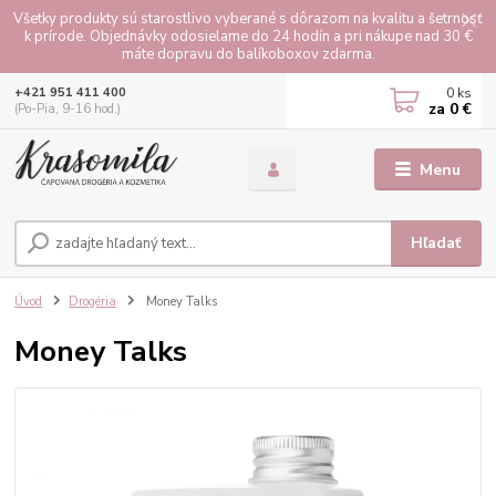
Všetky produkty sú starostlivo vyberané s dôrazom na kvalitu a šetrnosť
k prírode. Objednávky odosielame do 24 hodín a pri nákupe nad 30 €
máte dopravu do balíkoboxov zdarma.
0
ks
+421 951 411 400
za
0 €
(Po-Pia, 9-16 hod.)
Menu
Hľadať
Úvod
Drogéria
Money Talks
Money Talks