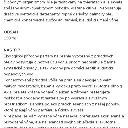
či pôdnym organizmom. Nie je testovaný na zvieratách a je skvele
znášaný akýmkoľvek typom pokožky, vrátane citlivej. Neobsahuje
dráždivé syntetické detergenty, ropné deriváty, palmový olej,
chemické konzervačné zložky ani farbivá, bielidlá či umelé vône.
OBSAH
150 ml
NÁŠ TIP
Ekologický prírodný parfém na pranie vytvorený z prírodných
olejov posyktuje dlhotrvajúcu vôňu, pričom neobsahuje žiadne
syntetické prísady. Je tak vhodný pre domáci septik aj čističku
odpadových vôd.
Koncentrovaná prírodná vôňa na pranie sa dávkuje vo veľmi
malých množstvách, balenie výrobku preto vydrží skutočne dlho :)
Ak si prajete krásne voňavú bielizeň a zároveň preferujete
môkkosť a poddajnosť materiálov po vypraní s avivážnym
prostriedkom, siahnite po eko pracích esenciách z našej ponuky,
ktoré spájajú vôňu parfému a účinky aviváže.
V prípade, že Vám výrazné vône nesedia, preferujete skôr jemné a
prirodzené vône, ale na jemnosti svojho oblečenia si skutočne