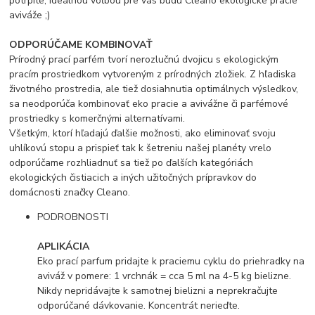
potrpíte, ideálnou voľbou pre vás budú Cleano ekologické pracie
aviváže ;)
ODPORÚČAME KOMBINOVAŤ
Prírodný prací parfém tvorí nerozlučnú dvojicu s ekologickým
pracím prostriedkom vytvoreným z prírodných zložiek. Z hľadiska
životného prostredia, ale tiež dosiahnutia optimálnych výsledkov,
sa neodporúča kombinovať eko pracie a avivážne či parfémové
prostriedky s komerčnými alternatívami.
Všetkým, ktorí hľadajú ďalšie možnosti, ako eliminovať svoju
uhlíkovú stopu a prispieť tak k šetreniu našej planéty vrelo
odporúčame rozhliadnuť sa tiež po ďalších kategóriách
ekologických čistiacich a iných užitočných prípravkov do
domácnosti značky Cleano.
PODROBNOSTI
APLIKÁCIA
Eko prací parfum pridajte k praciemu cyklu do priehradky na
aviváž v pomere: 1 vrchnák = cca 5 ml na 4-5 kg bielizne.
Nikdy nepridávajte k samotnej bielizni a neprekračujte
odporúčané dávkovanie. Koncentrát nerieďte.