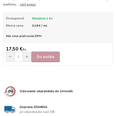
parfému:...
celý popis
Dostupnosť
Skladom 1 ks
Merná cena
0,18 € / ml
Nie sme platcovia DPH
17,50 €
/
ks
Do košíka
Odoslanie objednávky do 24 hodín
Doprava ZDARMA
pri objednávke nad 30€