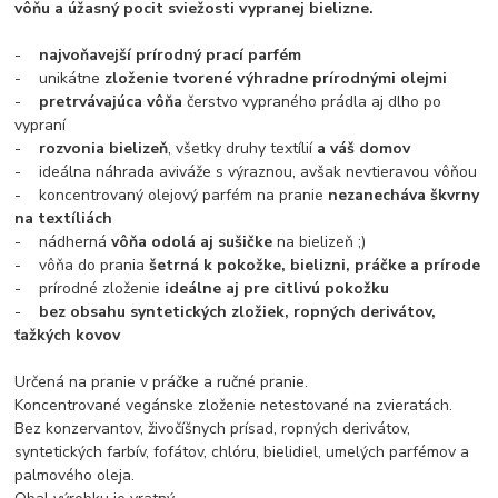
vôňu a úžasný pocit sviežosti vypranej bielizne.
-
najvoňavejší prírodný prací parfém
- unikátne
zloženie tvorené výhradne prírodnými olejmi
-
pretrvávajúca vôňa
čerstvo vypraného prádla aj dlho po
vypraní
-
rozvonia bielizeň
, všetky druhy textílií
a váš domov
- ideálna náhrada aviváže s výraznou, avšak nevtieravou vôňou
- koncentrovaný olejový parfém na pranie
nezanecháva škvrny
na textíliách
- nádherná
vôňa odolá aj sušičke
na bielizeň ;)
- vôňa do prania
šetrná k pokožke, bielizni, práčke a prírode
- prírodné zloženie
ideálne aj pre citlivú pokožku
-
bez obsahu syntetických zložiek, ropných derivátov,
ťažkých kovov
Určená na pranie v práčke a ručné pranie.
Koncentrované vegánske zloženie netestované na zvieratách.
Bez konzervantov, živočíšnych prísad, ropných derivátov,
syntetických farbív, fofátov, chlóru, bielidiel, umelých parfémov a
palmového oleja.