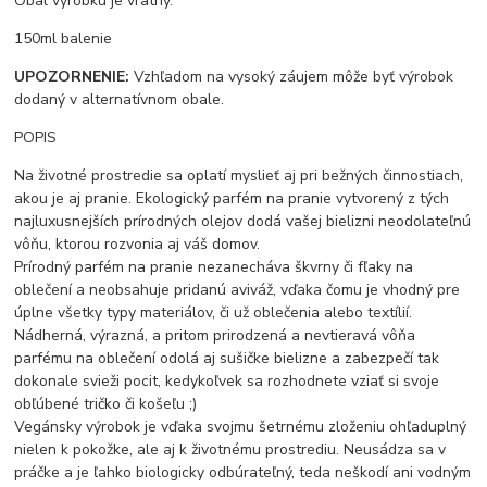
Obal výrobku je vratný.
150ml balenie
UPOZORNENIE:
Vzhľadom na vysoký záujem môže byť výrobok
dodaný v alternatívnom obale.
POPIS
Na životné prostredie sa oplatí myslieť aj pri bežných činnostiach,
akou je aj pranie. Ekologický parfém na pranie vytvorený z tých
najluxusnejších prírodných olejov dodá vašej bielizni neodolateľnú
vôňu, ktorou rozvonia aj váš domov.
Prírodný parfém na pranie nezanecháva škvrny či fľaky na
oblečení a neobsahuje pridanú aviváž, vďaka čomu je vhodný pre
úplne všetky typy materiálov, či už oblečenia alebo textílií.
Nádherná, výrazná, a pritom prirodzená a nevtieravá vôňa
parfému na oblečení odolá aj sušičke bielizne a zabezpečí tak
dokonale svieži pocit, kedykoľvek sa rozhodnete vziať si svoje
obľúbené tričko či košeľu ;)
Vegánsky výrobok je vďaka svojmu šetrnému zloženiu ohľaduplný
nielen k pokožke, ale aj k životnému prostrediu. Neusádza sa v
práčke a je ľahko biologicky odbúrateľný, teda neškodí ani vodným