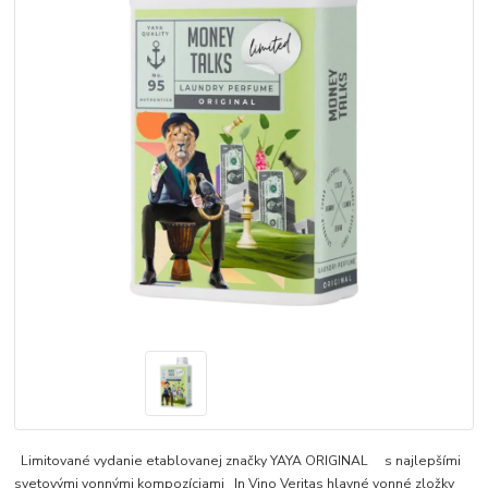
Limitované vydanie etablovanej značky YAYA ORIGINAL s najlepšími
svetovými vonnými kompozíciami In Vino Veritas hlavné vonné zložky