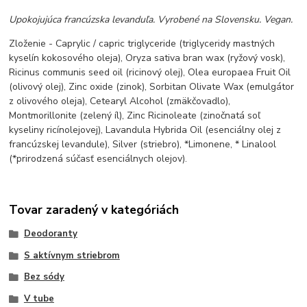
Upokojujúca francúzska levanduľa. Vyrobené na Slovensku. Vegan.
Zloženie - Caprylic / capric triglyceride (triglyceridy mastných
kyselín kokosového oleja), Oryza sativa bran wax (ryžový vosk),
Ricinus communis seed oil (ricinový olej), Olea europaea Fruit Oil
(olivový olej), Zinc oxide (zinok), Sorbitan Olivate Wax (emulgátor
z olivového oleja), Cetearyl Alcohol (zmäkčovadlo),
Montmorillonite (zelený íl), Zinc Ricinoleate (zinočnatá soľ
kyseliny ricínolejovej), Lavandula Hybrida Oil (esenciálny olej z
francúzskej levandule), Silver (striebro), *Limonene, * Linalool
(*prirodzená súčasť esenciálnych olejov).
Tovar zaradený v kategóriách
Deodoranty
S aktívnym striebrom
Bez sódy
V tube