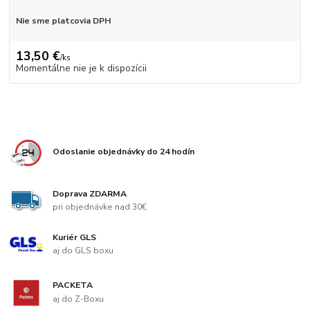
Nie sme platcovia DPH
13,50 €
/
ks
Momentálne nie je k dispozícii
Odoslanie objednávky do 24 hodín
Doprava ZDARMA
pri objednávke nad 30€
Kuriér GLS
aj do GLS boxu
PACKETA
aj do Z-Boxu