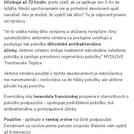
Účinkuje až 72 hodín
, preto stačí, ak sa aplikuje len 3-4× do
týždňa. Medzi sprchovaniami nie je potrebné deodorant opäť
nanášať. Ako je možné, že vydrží tak dlho? Tu je odpoveď priamo
od výrobcu:
"Je to vďaka našej dlho vyvíjanej a skúšanej receptúre. Ióny
vysokočistého aktívneho striebra sa postupne uvoľňujú a
poskytujú tak pokožke
dlhodobé antibakteriálne
účinky.
Aktívne striebro znižuje nadmerné mikrobiálne zaťaženie
pokožky a zaisťuje prirodzenú regeneráciu pokožky." MYDLOVE
Trenčianske Teplice
Aktívne striebro použité v týchto deodorantoch je mikročastica,
nie nanomateriál – nedostáva sa do hĺbky pokožky, ale aktívne
pôsobí na jej povrchu.
Esenciálny olej
levandule francúzske
j
prispieva k starostlivosti o
pokožku podpazušia – upokojuje podráždenú pokožku, má
antibakteriálne a protizápalové účinky.
Použitie
- aplikujte
v tenkej vrstve
na čisté podpazušie.
Deodorant sa vysúva jemne palcom zospodu. Balenie vám vydrží
až 6 mesiacov.