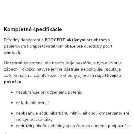
Kompletné špecifikácie
Prírodný deodorant s
ECOCERT aktívnym striebrom
v
papierovom kompostovateľnom obale pre dlhodobý pocit
sviežosti.
Nezabraňuje poteniu ale neutralizuje baktérie, a tým eliminuje
zápach. Pokožku navyše jemne ošetruje a upokojuje, redukuje
začervenania a zápaly kože. Je vhodný aj pre tú
najcitlivejšiu
pokožku
.
nezabraňuje prirodzenému poteniu
nefarbí oblečenie
neobsahuje sódu bikarbónu, hliník, alkohol, konzervanty ani
iné syntetické látky
nedráždi pokožku, vhodný aj na čerstvo oholené podpazušie