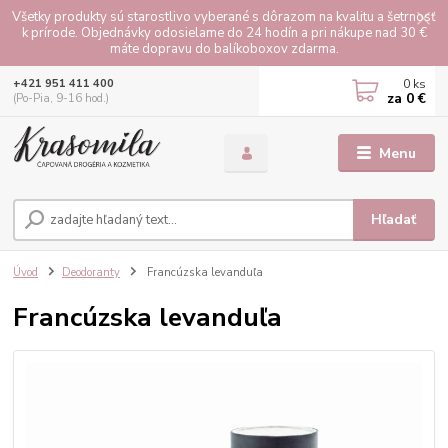
Všetky produkty sú starostlivo vyberané s dôrazom na kvalitu a šetrnosť
k prírode. Objednávky odosielame do 24 hodín a pri nákupe nad 30 €
máte dopravu do balíkoboxov zdarma.
0
ks
+421 951 411 400
za
0 €
(Po-Pia, 9-16 hod.)
Menu
Hľadať
Úvod
Deodoranty
Francúzska levanduľa
Francúzska levanduľa