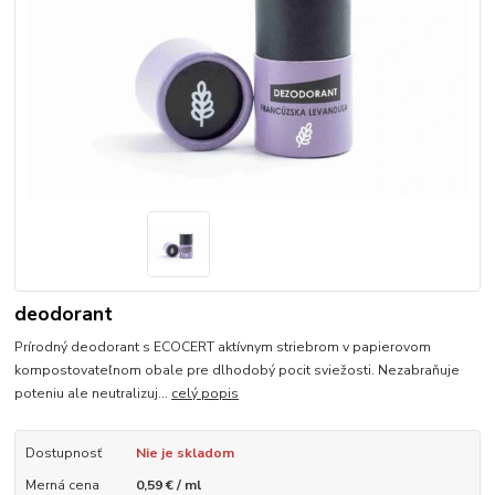
deodorant
Prírodný deodorant s ECOCERT aktívnym striebrom v papierovom
kompostovateľnom obale pre dlhodobý pocit sviežosti. Nezabraňuje
poteniu ale neutralizuj...
celý popis
Dostupnosť
Nie je skladom
Merná cena
0,59 € / ml