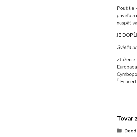
Použitie 
priveľa a
naspäť sa
JE DOPĹ
Svieža un
Zloženie 
Europaea
Cymbopogo
E
Ecocert 
Tovar 
Deod