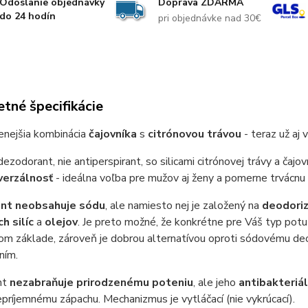
Odoslanie objednávky
Doprava ZDARMA
do 24 hodín
pri objednávke nad 30€
tné špecifikácie
enejšia kombinácia
čajovníka
s
citrónovou trávou
- teraz už aj 
dezodorant, nie antiperspirant, so silicami citrónovej trávy a čaj
verzálnosť
- ideálna voľba pre mužov aj ženy a pomerne trvácnu
nt neobsahuje sódu
, ale namiesto nej je založený na
deodoriz
ch silíc
a
olejov
. Je preto možné, že konkrétne pre Váš typ pot
m základe, zároveň je dobrou alternatívou oproti sódovému deo
ním.
nt
nezabraňuje prirodzenému poteniu
, ale jeho
antibakteriá
epríjemnému zápachu. Mechanizmus je vytláčací (nie vykrúcací).