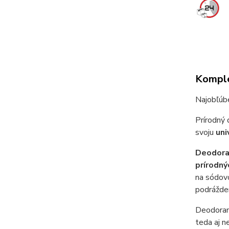
Komple
Najobľúb
Prírodný 
svoju
uni
Deodora
prírodný
na sódovo
podrážde
Deodora
teda aj n