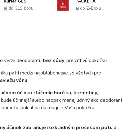
Kuriér GLS
PACKETA
aj do GLS boxu
aj do Z-Boxu
vo verzii deodorantu
bez sódy
, pre citlivú pokožku.
ovníka patrí medzi najobľúbenejšie zo všetých pre
sviežu vônu
.
ačnom účinku zlúčenín
horčíka, kremeliny,
u bude účinnejší alebo naopak menej účinný ako deodorant
dorantu, pokiaľ na ňu reaguje Vaša pokožka
lny účinok zabraňuje rozkladným procesom potu
a