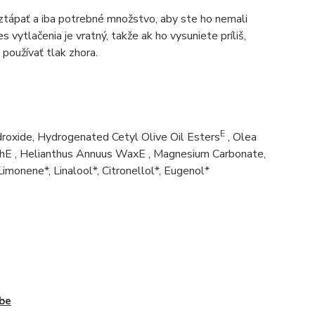
oztápať a iba potrebné množstvo, aby ste ho nemali
 vytlačenia je vratný, takže ak ho vysuniete príliš,
 používať tlak zhora.
E
droxide, Hydrogenated Cetyl Olive Oil Esters
, Olea
thE , Helianthus Annuus WaxE , Magnesium Carbonate,
Limonene*, Linalool*, Citronellol*, Eugenol*
be