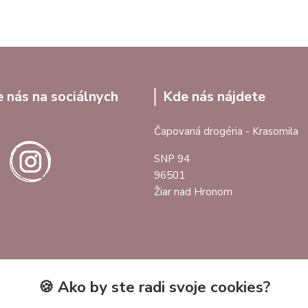
e nás na sociálnych
Kde nás nájdete
Čapovaná drogéria - Krasomila
SNP 94
96501
Žiar nad Hronom
🍪 Ako by ste radi svoje cookies?