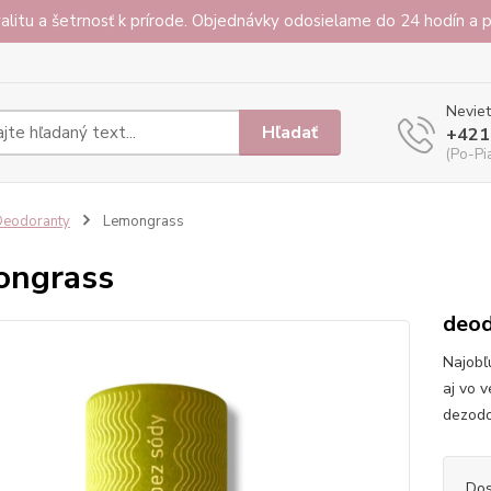
alitu a šetrnosť k prírode. Objednávky odosielame do 24 hodín a
Neviet
Hľadať
+421
(Po-Pi
Deodoranty
Lemongrass
ongrass
deod
Najobľ
aj vo v
dezodor
Dos