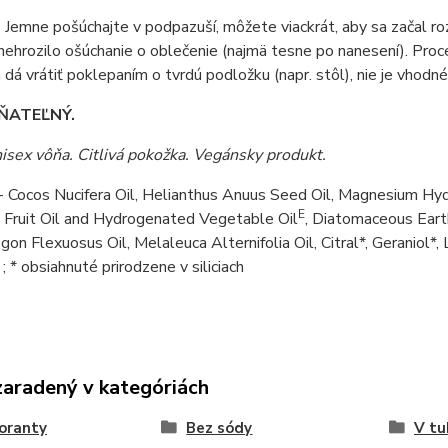
- Jemne pošúchajte v podpazuší, môžete viackrát, aby sa začal r
 nehrozilo ošúchanie o oblečenie (najmä tesne po nanesení). Proces
 dá vrátiť poklepaním o tvrdú podložku (napr. stôl), nie je vhodné
ŇATEĽNÝ.
isex vôňa. Citlivá pokožka. Vegánsky produkt.
- Cocos Nucifera Oil, Helianthus Anuus Seed Oil, Magnesium Hy
E
 Fruit Oil and Hydrogenated Vegetable Oil
, Diatomaceous Ear
n Flexuosus Oil, Melaleuca Alternifolia Oil, Citral*, Geraniol*, 
; * obsiahnuté prirodzene v siliciach
zaradený v kategóriách
oranty
Bez sódy
V tu