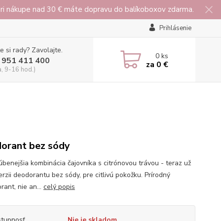
 pri nákupe nad 30 € máte dopravu do balíkoboxov zdarma.
Prihlásenie
e si rady? Zavolajte.
0
ks
 951 411 400
za
0 €
a, 9-16 hod.)
orant bez sódy
úbenejšia kombinácia čajovníka s citrónovou trávou - teraz už
erzii deodorantu bez sódy, pre citlivú pokožku. Prírodný
ant, nie an...
celý popis
tupnosť
Nie je skladom