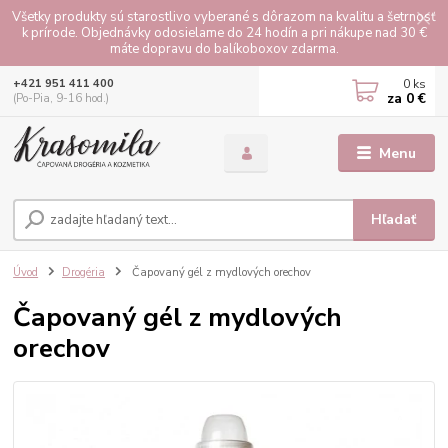
Všetky produkty sú starostlivo vyberané s dôrazom na kvalitu a šetrnosť
k prírode. Objednávky odosielame do 24 hodín a pri nákupe nad 30 €
máte dopravu do balíkoboxov zdarma.
0
ks
+421 951 411 400
za
0 €
(Po-Pia, 9-16 hod.)
Menu
Hľadať
Úvod
Drogéria
Čapovaný gél z mydlových orechov
Čapovaný gél z mydlových
orechov