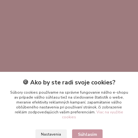
🍪 Ako by ste radi svoje cookies?
Kontakty
Súbory cookies používame na správne fungovanie nášho e-shopu
av prípade vášho súhlasu tiež na sledovanie štatistík o webe,
+421 951 411 400
meranie efektivity reklamných kampaní, zapamätanie vášho
obľúbeného nastavenia pri používaní stránok, či zobrazenie
reklám zodpovedajúcich vašim preferenciám.
Viac na využitie
ekokrasomila@gmail.com
cookies
Súhlasím
Nastavenia