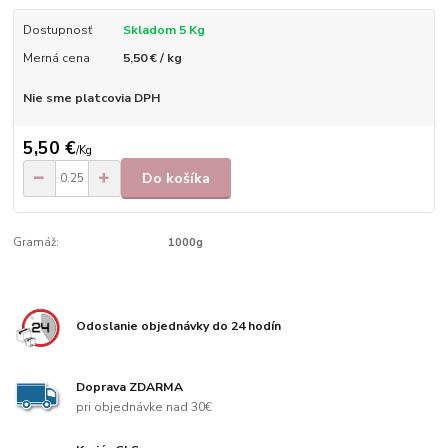
Dostupnosť
Skladom 5 Kg
Merná cena
5,50 € / kg
Nie sme platcovia DPH
5,50 €
/
Kg
Do košíka
Gramáž:
1000g
Odoslanie objednávky do 24 hodín
Doprava ZDARMA
pri objednávke nad 30€