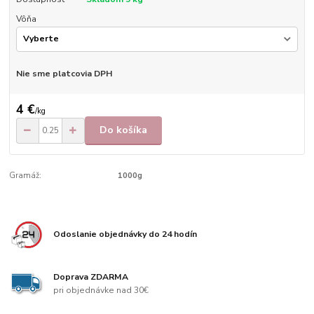
Vôňa
Nie sme platcovia DPH
4 €
/
kg
Do košíka
Gramáž:
1000g
Odoslanie objednávky do 24 hodín
Doprava ZDARMA
pri objednávke nad 30€