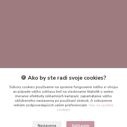
🍪 Ako by ste radi svoje cookies?
Kontakty
Súbory cookies používame na správne fungovanie nášho e-shopu
av prípade vášho súhlasu tiež na sledovanie štatistík o webe,
+421 951 411 400
meranie efektivity reklamných kampaní, zapamätanie vášho
obľúbeného nastavenia pri používaní stránok, či zobrazenie
reklám zodpovedajúcich vašim preferenciám.
Viac na využitie
ekokrasomila@gmail.com
cookies
Súhlasím
Nastavenia