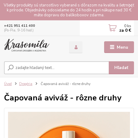
Všetky produkty sú starostlivo vyberané s dôrazom na kvalitu a šetrnosť
k prírode. Objednávky odosielame do 24 hodín a pri nákupe nad 30 €
máte dopravu do balíkoboxov zdarma.
0
ks
+421 951 411 400
za
0 €
(Po-Pia, 9-16 hod.)
Menu
Hľadať
Úvod
Drogéria
Čapovaná aviváž - rôzne druhy
Čapovaná aviváž - rôzne druhy