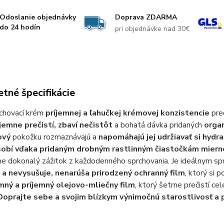
Odoslanie objednávky
Doprava ZDARMA
do 24 hodín
pri objednávke nad 30€
tné špecifikácie
chovací krém
príjemnej a ľahučkej krémovej konzistencie
pre
jemne prečistí, zbaví nečistôt
a bohatá dávka pridaných
organ
ový
pokožku rozmaznávajú a
napomáhajú jej udržiavať si hydra
obí vďaka pridaným drobným rastlinným čiastočkám miern
ne dokonalý zážitok z každodenného sprchovania. Je ideálnym s
 a nevysušuje, nenarúša prirodzený ochranný film
, ktorý si 
mný a príjemný olejovo-mliečny film
, ktorý šetrne prečistí ce
Doprajte sebe a svojim blízkym výnimočnú starostlivosť a