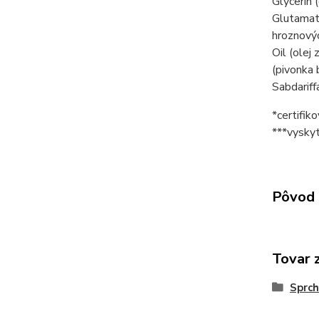
Glycerin 
Glutamate
hroznovýc
Oil (olej
(pivonka 
Sabdariff
*certifik
***vyskyt
Pôvod 
Tovar 
Sprch