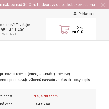
 pri nákupe nad 30 € máte dopravu do balíkoboxov zdarma.
Prihlásenie
e si rady? Zavolajte.
0
ks
 951 411 400
za
0 €
a, 9-16 hod.)
prchovací krém príjemnej a ľahučkej krémovej
tencie predstavuje výbornú náhradu za klasick...
celý popis
tupnosť
Nie je skladom
ná cena
0,04 € / ml