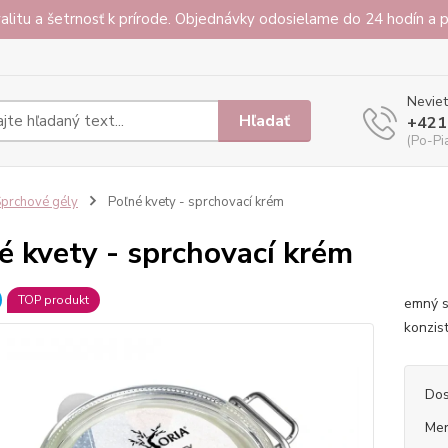
alitu a šetrnosť k prírode. Objednávky odosielame do 24 hodín a
Neviet
Hľadať
+421
(Po-Pi
prchové gély
Poľné kvety - sprchovací krém
é kvety - sprchovací krém
TOP produkt
emný s
konzis
Dos
Mer