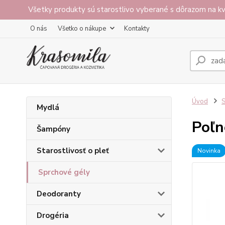
Všetky produkty sú starostlivo vyberané s dôrazom na kv
O nás
Všetko o nákupe
Kontakty
Úvod
S
Mydlá
Poľn
Šampóny
Starostlivosť o pleť
Novinka
Sprchové gély
Deodoranty
Drogéria