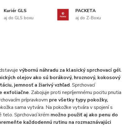
Kuriér GLS
PACKETA
aj do GLS boxu
aj do Z-Boxu
dstavuje
výbornú náhradu za klasický sprchovací gél
.
ických olejov ako sú borákový, hroznový, kokosový
táciu, jemnosť a žiarivý vzhľad
. Sprchovací
e exfoliačne
. Zabojuje proti nepríjemnému pocitu pnutia
prchovacím prípravkovm
pre všetky typy pokožky,
pokožka sama vytvára. Na pokožke vytvára v spojení s
lé telo. Sprchovací krém
možno použiť aj ako penu do
 premeňte každodennú rutinu na rozmaznávajúci