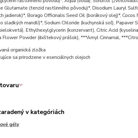
(glycerín rastlinného pôvodu)*, Aqua (voda), Sorbitol (zvlhčovadl
 Glutamate (tenzid rastlinného pôvodu)*, Disodium Lauryl Sulfosu
h jadierok)*, Borago Officinalis Seed Oil (borákový olej)*, Cocos
 zo sladkých mandlí)*, Sodium Chloride (kuchynská soľ), Papaver
bielokvetá), Ethylhexylglycerin (konzervant), Citric Acid (kyselina
a Flower Powder (ibištekový prášok), ***Amyl Cinnamal, ***Citron
ovaná organická zložka
ujúce sa prirodzene v esenciálnych olejoch
tovaru
zaradený v kategóriách
ové gély