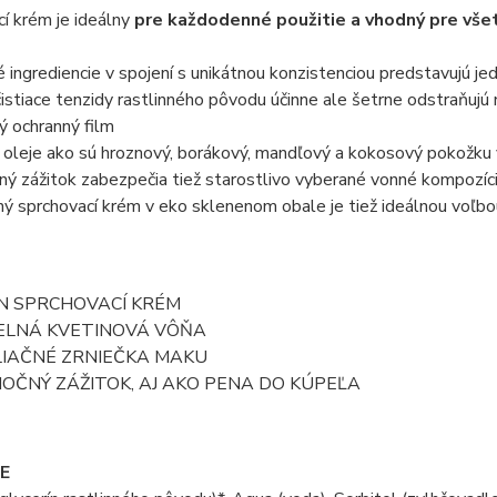
í krém je ideálny
pre každodenné použitie a vhodný pre vše
é ingrediencie v spojení s unikátnou konzistenciou predstavujú je
istiace tenzidy rastlinného pôvodu účinne ale šetrne odstraňujú 
ý ochranný film
 oleje ako sú hroznový, borákový, mandľový a kokosový pokožku 
ý zážitok zabezpečia tiež starostlivo vyberané vonné kompozíci
ný sprchovací krém v eko sklenenom obale je tiež ideálnou voľbou
N SPRCHOVACÍ KRÉM
ELNÁ KVETINOVÁ VÔŇA
LIAČNÉ ZRNIEČKA MAKU
OČNÝ ZÁŽITOK, AJ AKO PENA DO KÚPEĽA
E