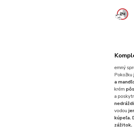
Komple
emný spr
Pokožku
a mandľ
krém
pôs
a poskyt
nedráždi
vodou
je
kúpeľa. 
zážitok.