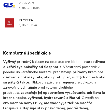
Kuriér GLS
aj do GLS boxu
PACKETA
aj do Z-Boxu
Kompletné špecifikácie
Výživný prírodný balzam
na celé telo pre ideálnu
starostlivosť
o každý typ pokožky od Soaphoria
. Všestranný pomocník v
podobe univerzálneho balzamu predstavuje
prírodný krém pre
ošetrenie pokožky tela, ako i pleti, pier, suchých oblastí ako
sú päty či lakte
. Hĺbkovo
vyživuje a regeneruje
pokožku a
zároveň ju
ochraňuje
pred vplyvmi okolitého
prostredia,
zabraňuje jej opätovnému vysušovaniu
,
udržiava ju
krásne hebkú, vyživenú, hydratovanú a žiarivú
. Osvedčí sa
ako
masť na nohy i ruky, ale vhodný je tiež na masáže
.
Prospieva a
zlepšuje stav poškodenej, podráždenej,