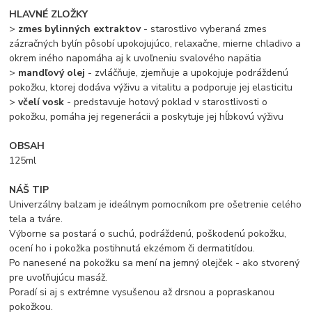
HLAVNÉ ZLOŽKY
>
zmes bylinných extraktov
- starostlivo vyberaná zmes
zázračných bylín pôsobí upokojujúco, relaxačne, mierne chladivo a
okrem iného napomáha aj k uvoľneniu svalového napätia
>
mandľový olej
- zvláčňuje, zjemňuje a upokojuje podráždenú
pokožku, ktorej dodáva výživu a vitalitu a podporuje jej elasticitu
>
včelí vosk
- predstavuje hotový poklad v starostlivosti o
pokožku, pomáha jej regenerácii a poskytuje jej hĺbkovú výživu
OBSAH
125ml
NÁŠ TIP
Univerzálny balzam je ideálnym pomocníkom pre ošetrenie celého
tela a tváre.
Výborne sa postará o suchú, podráždenú, poškodenú pokožku,
ocení ho i pokožka postihnutá ekzémom či dermatitídou.
Po nanesené na pokožku sa mení na jemný olejček - ako stvorený
pre uvoľňujúcu masáž.
Poradí si aj s extrémne vysušenou až drsnou a popraskanou
pokožkou.