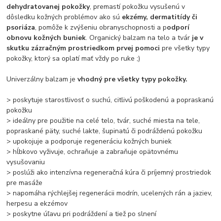
dehydratovanej pokožky
, premastí pokožku vysušenú v
dôsledku kožných problémov ako sú
ekzémy, dermatitídy či
psoriáza
, pomôže k zvýšeniu obranyschopnosti a p
odporí
obnovu kožných buniek
. Organický balzam na telo a tvár
je v
skutku zázračným prostriedkom prvej pomoci
pre všetky typy
pokožky, ktorý sa oplatí mať vždy po ruke ;)
Univerzálny balzam je
vhodný pre všetky typy pokožky.
> poskytuje starostlivosť o suchú, citlivú poškodenú a popraskanú
pokožku
> ideálny pre použitie na celé telo, tvár, suché miesta na tele,
popraskané päty, suché lakte, šupinatú či podráždenú pokožku
> upokojuje a podporuje regeneráciu kožných buniek
> hĺbkovo vyživuje, ochraňuje a zabraňuje opätovnému
vysušovaniu
> poslúži ako intenzívna regeneračná kúra či príjemný prostriedok
pre masáže
> napomáha rýchlejšej regenerácii modrín, ucelených rán a jaziev,
herpesu a ekzémov
> poskytne úľavu pri podráždení a tiež po slnení