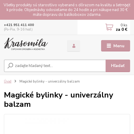
Všetky produkty sú starostlivo vyberané s dôrazom na kvalitu a šetrnosť
k prírode. Objednávky odosielame do 24 hodín a pri nákupe nad 30 €
máte dopravu do balíkoboxov zdarma.
0
ks
+421 951 411 400
za
0 €
(Po-Pia, 9-16 hod.)
Menu
Hľadať
Úvod
Magické bylinky - univerzálny balzam
Magické bylinky - univerzálny
balzam