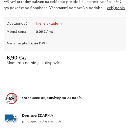
Výživný prírodný balzam na celé telo pre ideálnu starostlivosť o každý
typ pokožky od Soaphoria. Všestranný pomocník v podobe ...
celý popis
Dostupnosť
Nie je skladom
Merná cena
0,06 € / ml
Nie sme platcovia DPH
6,90 €
/
ks
Momentálne nie je k dispozícii
Odoslanie objednávky do 24 hodín
Doprava ZDARMA
pri objednávke nad 30€