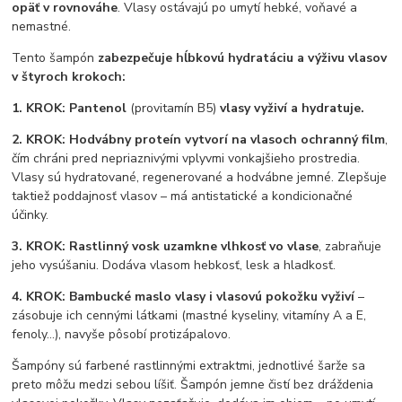
opäť v rovnováhe
. Vlasy ostávajú po umytí hebké, voňavé a
nemastné.
Tento šampón
zabezpečuje hĺbkovú hydratáciu a výživu vlasov
v štyroch krokoch:
1. KROK: Pantenol
(provitamín B5)
vlasy vyživí a hydratuje.
2. KROK: Hodvábny proteín vytvorí na vlasoch ochranný film
,
čím chráni pred nepriaznivými vplyvmi vonkajšieho prostredia.
Vlasy sú hydratované, regenerované a hodvábne jemné. Zlepšuje
taktiež poddajnosť vlasov – má antistatické a kondicionačné
účinky.
3. KROK: Rastlinný vosk uzamkne vlhkosť vo vlase
, zabraňuje
jeho vysúšaniu. Dodáva vlasom hebkosť, lesk a hladkosť.
4. KROK: Bambucké maslo vlasy i vlasovú pokožku vyživí
–
zásobuje ich cennými látkami (mastné kyseliny, vitamíny A a E,
fenoly…), navyše pôsobí protizápalovo.
Šampóny sú farbené rastlinnými extraktmi, jednotlivé šarže sa
preto môžu medzi sebou líšiť. Šampón jemne čistí bez dráždenia