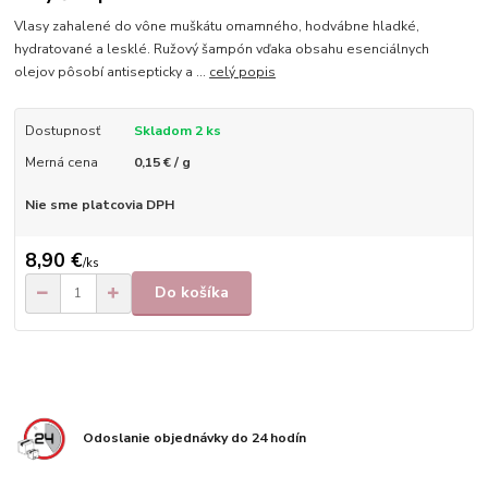
Vlasy zahalené do vône muškátu omamného, hodvábne hladké,
hydratované a lesklé. Ružový šampón vďaka obsahu esenciálnych
olejov pôsobí antisepticky a ...
celý popis
Dostupnosť
Skladom 2 ks
Merná cena
0,15 € / g
Nie sme platcovia DPH
8,90 €
/
ks
Do košíka
Odoslanie objednávky do 24 hodín