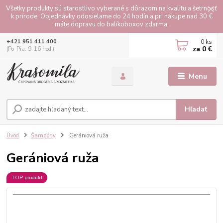
Všetky produkty sú starostlivo vyberané s dôrazom na kvalitu a šetrnosť
k prírode. Objednávky odosielame do 24 hodín a pri nákupe nad 30 €
máte dopravu do balíkoboxov zdarma.
0
ks
+421 951 411 400
za
0 €
(Po-Pia, 9-16 hod.)
Menu
Hľadať
Úvod
Šampóny
Gerániová ruža
Gerániová ruža
TOP produkt