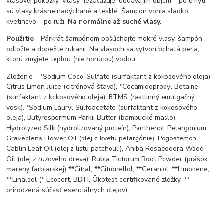
vlasovej pokožky. Vlasy nezaťažuje, dodáva im objem – po umytí
sú vlasy krásne nadýchané a lesklé. Šampón vonia sladko
kvetinovo – po ruži.
Na normálne až suché vlasy.
Použitie
- Párkrát šampónom pošúchajte mokré vlasy, šampón
odložte a dopeňte rukami. Na vlasoch sa vytvorí bohatá pena,
ktorú zmyjete teplou (nie horúcou) vodou.
Zloženie - *Sodium Coco-Sulfate (surfaktant z kokosového oleja),
Citrus Limon Juice (citrónová šťava), *Cocamidopropyl Betaine
(surfaktant z kokosového oleja), BTMS (rastlinný emulgačný
vosk), *Sodium Lauryl Sulfoacetate (surfaktant z kokosového
oleja), Butyrospermum Parkii Butter (bambucké maslo),
Hydrolyzed Silk (hydrolizovaný proteín), Panthenol, Pelargonium
Graveolens Flower Oil (olej z kvetu pelargónie), Pogostemon
Cablin Leaf Oil (olej z listu patchouli), Aniba Rosaeodora Wood
Oil (olej z ružového dreva), Rubia Tictorum Root Powder (prášok
mareny farbiarskej) **Citral, **Citronellol, **Geraniol, **Limonene,
**Linalool (* Ecocert, BDIH, Ökotest certifikované zložky, **
prirodzená súčasť esenciálnych olejov).