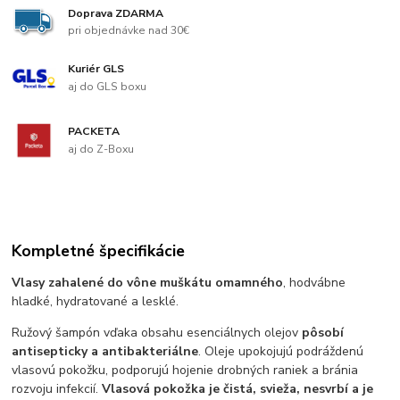
Doprava ZDARMA
pri objednávke nad 30€
Kuriér GLS
aj do GLS boxu
PACKETA
aj do Z-Boxu
Kompletné špecifikácie
Vlasy zahalené do vône muškátu omamného
, hodvábne
hladké, hydratované a lesklé.
Ružový šampón vďaka obsahu esenciálnych olejov
pôsobí
antisepticky a antibakteriálne
. Oleje upokojujú podráždenú
vlasovú pokožku, podporujú hojenie drobných raniek a bránia
rozvoju infekcií.
Vlasová pokožka je čistá, svieža, nesvrbí a je