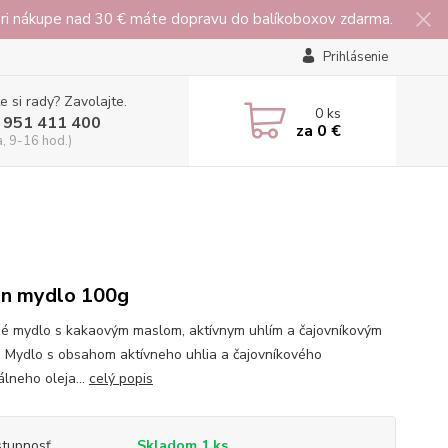
 pri nákupe nad 30 € máte dopravu do balíkoboxov zdarma.
Prihlásenie
e si rady? Zavolajte.
0
ks
 951 411 400
za
0 €
a, 9-16 hod.)
n mydlo 100g
né mydlo s kakaovým maslom, aktívnym uhlím a čajovníkovým
. Mydlo s obsahom aktívneho uhlia a čajovníkového
álneho oleja...
celý popis
tupnosť
Skladom 1 ks