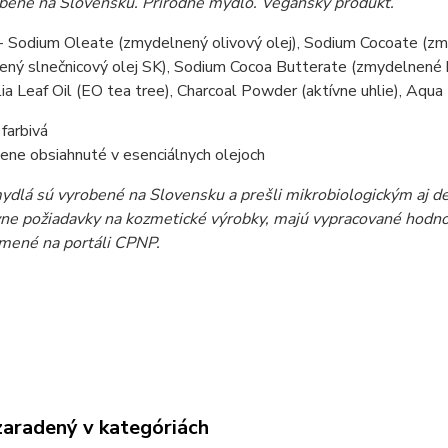
bené na Slovensku. Prírodné mydlo. Vegánsky produkt.
 - Sodium Oleate (zmydelnený olivový olej), Sodium Cocoate (z
ný slnečnicový olej SK), Sodium Cocoa Butterate (zmydelnené k
lia Leaf Oil (EO tea tree), Charcoal Powder (aktívne uhlie), Aqu
 farbivá
zene obsiahnuté v esenciálnych olejoch
ydlá sú vyrobené na Slovensku a prešli mikrobiologickým aj d
ívne požiadavky na kozmetické výrobky, majú vypracované hodn
ámené na portáli CPNP.
zaradený v kategóriách