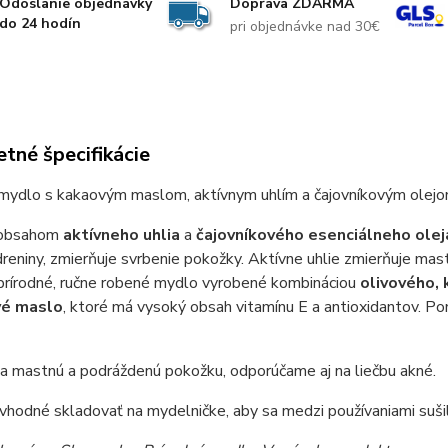
Odoslanie objednávky
Doprava ZDARMA
do 24 hodín
pri objednávke nad 30€
tné špecifikácie
 mydlo s kakaovým maslom, aktívnym uhlím a čajovníkovým olejo
 obsahom
aktívneho uhlia
a
čajovníkového esenciálneho olej
reniny, zmierňuje svrbenie pokožky. Aktívne uhlie zmierňuje mast
prírodné, ručne robené mydlo vyrobené kombináciou
olivového,
é maslo
, ktoré má vysoký obsah vitamínu E a antioxidantov. Po
a mastnú a podráždenú pokožku, odporúčame aj na liečbu akné.
vhodné skladovať na mydelničke, aby sa medzi používaniami sušil