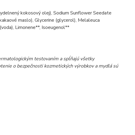
mydelnený kokosový olej), Sodium Sunflower Seedate
akaové maslo), Glycerine (glycerol), Melaleuca
a (voda), Limonene**, Isoeugenol**
ermatologickým testovaním a spĺňajú všetky
otenie o bezpečnosti kozmetických výrobkov a mydlá sú