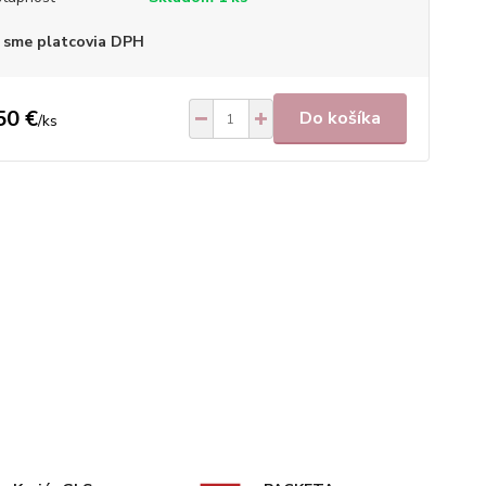
 sme platcovia DPH
50 €
Do košíka
/
ks