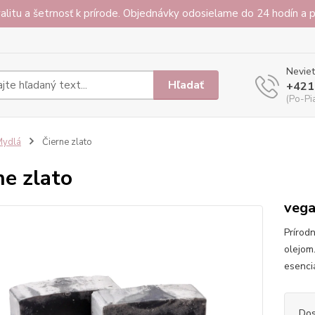
alitu a šetrnosť k prírode. Objednávky odosielame do 24 hodín a
Neviet
Hľadať
+421
(Po-Pi
Mydlá
Čierne zlato
ne zlato
vega
Prírod
olejom
esenci
Dos