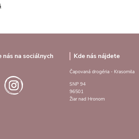
á
e nás na sociálnych
Kde nás nájdete
Čapovaná drogéria - Krasomila
SNP 94
96501
Žiar nad Hronom