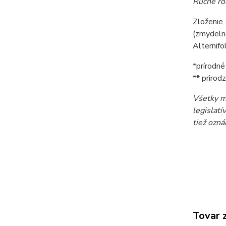
Ručne ro
Zloženie
(zmydelne
Alternifo
*prírodné
** prirod
Všetky m
legislat
tiež ozn
Tovar 