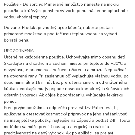
Použitie - Do sprchy: Primerané množstvo naneste na mokrú
pokožku a krúživými pohybmi vytvorte penu, následne opláchnite
vodou vhodnej teploty.
Do vane: Produkt je vhodný aj do kúpeľa, naberte prstami
primerané množstvo a pod tečúcou teplou vodou sa vytvorí
bohatá pena.
UPOZORNENIA
Určené na každodenné použitie. Uchovávajte mimo dosahu detí.
Skladujte na chladnom a suchom mieste, pri teplote do +30°C a
nevystavujte priamemu slnečnému žiareniu a mrazu. Nepoužívať
na otvorené rany. Pri zasiahnutí očí vyplachujte vlažnou vodou po
dobu minimálne 15 minút bez prerušenia smerom od vnútorného
kútika k vonkajšiemu (v prípade nosenia kontaktných šošoviek ich
odstrániť vopred). Ak dôjde k podráždeniu, vyhľadajte lekársku
pomoc.
Pred prvým použitím sa odporúča previesť tzv. Patch test, t. j.
aplikovať a otestovať kozmetický prípravok na jeho znášanlivosť
na malej plôške pokožky, najlepšie na zápästí a počkať 24h. Touto
metódou sa môže predísť nástupu alergických reakcií a
precitlivenosti na daný výrobok. Ak po aplikácii sa prejaví