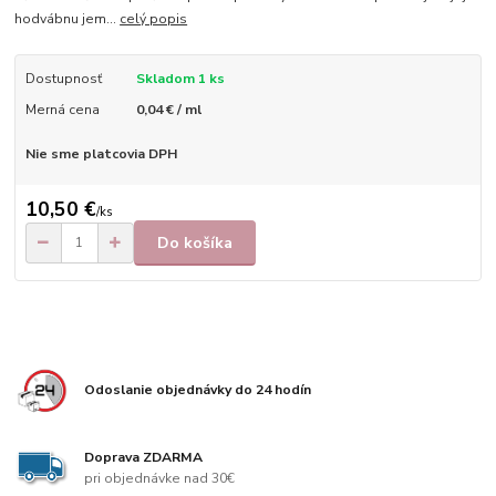
hodvábnu jem...
celý popis
Dostupnosť
Skladom 1 ks
Merná cena
0,04 € / ml
Nie sme platcovia DPH
10,50 €
/
ks
Do košíka
Odoslanie objednávky do 24 hodín
Doprava ZDARMA
pri objednávke nad 30€