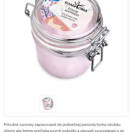
Prírodné suroviny zapracované do jedinečnej penovej formy výrobku
účinne ale šetrne prečistia povrch pokožky a zároveň sa postarajú o jej