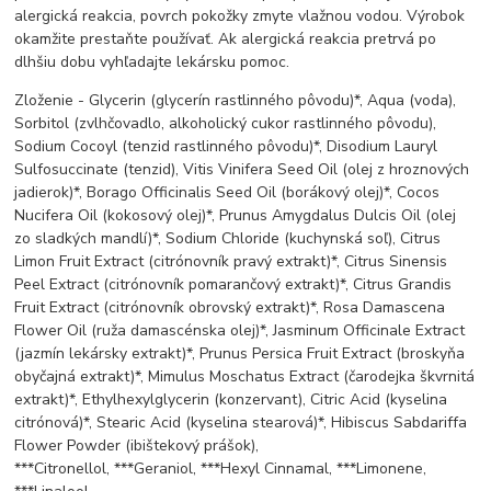
alergická reakcia, povrch pokožky zmyte vlažnou vodou. Výrobok
okamžite prestaňte používať. Ak alergická reakcia pretrvá po
dlhšiu dobu vyhľadajte lekársku pomoc.
Zloženie - Glycerin (glycerín rastlinného pôvodu)*, Aqua (voda),
Sorbitol (zvlhčovadlo, alkoholický cukor rastlinného pôvodu),
Sodium Cocoyl (tenzid rastlinného pôvodu)*, Disodium Lauryl
Sulfosuccinate (tenzid), Vitis Vinifera Seed Oil (olej z hroznových
jadierok)*, Borago Officinalis Seed Oil (borákový olej)*, Cocos
Nucifera Oil (kokosový olej)*, Prunus Amygdalus Dulcis Oil (olej
zo sladkých mandlí)*, Sodium Chloride (kuchynská soľ), Citrus
Limon Fruit Extract (citrónovník pravý extrakt)*, Citrus Sinensis
Peel Extract (citrónovník pomarančový extrakt)*, Citrus Grandis
Fruit Extract (citrónovník obrovský extrakt)*, Rosa Damascena
Flower Oil (ruža damascénska olej)*, Jasminum Officinale Extract
(jazmín lekársky extrakt)*, Prunus Persica Fruit Extract (broskyňa
obyčajná extrakt)*, Mimulus Moschatus Extract (čarodejka škvrnitá
extrakt)*, Ethylhexylglycerin (konzervant), Citric Acid (kyselina
citrónová)*, Stearic Acid (kyselina stearová)*, Hibiscus Sabdariffa
Flower Powder (ibištekový prášok),
***Citronellol, ***Geraniol, ***Hexyl Cinnamal, ***Limonene,