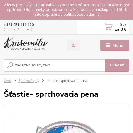
Všetky produkty sú starostlivo vyberané s dôrazom na kvalitu a šetrnosť
k prírode. Objednávky odosielame do 24 hodín a pri nákupe nad 30 €
máte dopravu do balíkoboxov zdarma.
0
ks
+421 951 411 400
za
0 €
(Po-Pia, 9-16 hod.)
Menu
Hľadať
Úvod
Sprchové gély
Šťastie- sprchovacia pena
Šťastie- sprchovacia pena