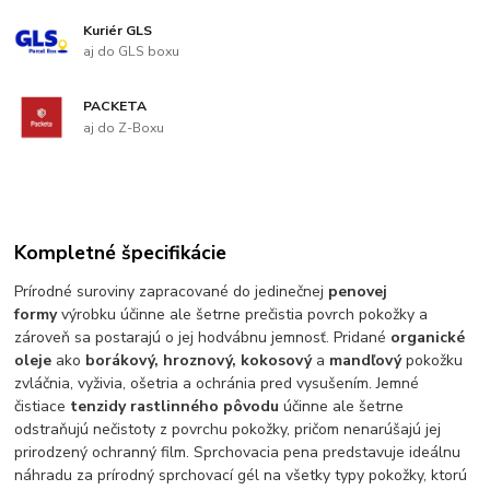
Kuriér GLS
aj do GLS boxu
PACKETA
aj do Z-Boxu
Kompletné špecifikácie
Prírodné suroviny zapracované do jedinečnej
penovej
formy
výrobku účinne ale šetrne prečistia povrch pokožky a
zároveň sa postarajú o jej hodvábnu jemnosť. Pridané
organické
oleje
ako
borákový, hroznový, kokosový
a
mandľový
pokožku
zvláčnia, vyživia, ošetria a ochránia pred vysušením. Jemné
čistiace
tenzidy rastlinného pôvodu
účinne ale šetrne
odstraňujú nečistoty z povrchu pokožky, pričom nenarúšajú jej
prirodzený ochranný film. Sprchovacia pena predstavuje ideálnu
náhradu za prírodný sprchovací gél na všetky typy pokožky, ktorú