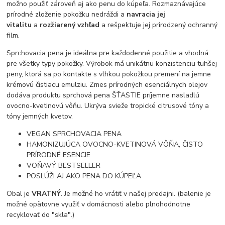
možno použiť zároveň aj ako penu do kúpeľa. Rozmaznávajúce
prírodné zloženie pokožku nedráždi a
navracia jej
vitalitu
a
rozžiarený vzhľad
a rešpektuje jej prirodzený ochranný
film.
Sprchovacia pena je ideálna pre každodenné použitie a vhodná
pre všetky typy pokožky. Výrobok má unikátnu konzistenciu tuhšej
peny, ktorá sa po kontakte s vlhkou pokožkou premení na jemne
krémovú čistiacu emulziu. Zmes prírodných esenciálnych olejov
dodáva produktu sprchová pena ŠŤASTIE príjemne nasladlú
ovocno-kvetinovú vôňu. Ukrýva svieže tropické citrusové tóny a
tóny jemných kvetov.
VEGAN SPRCHOVACIA PENA
HAMONIZUJÚCA OVOCNO-KVETINOVÁ VÔŇA, ČISTO
PRÍRODNÉ ESENCIE
VOŇAVÝ BESTSELLER
POSLÚŽI AJ AKO PENA DO KÚPEĽA
Obal je
VRATNÝ
. Je možné ho vrátiť v našej predajni. (balenie je
možné opätovne využiť v domácnosti alebo plnohodnotne
recyklovať do "skla".)