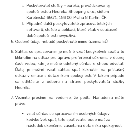
Poskytovateľ služby Heureka, prevádzkovanej
spoločnosťou Heureka Shopping s.r.o., sídlom
Karolinská 650/1, 186 00, Praha 8-Karlín, ČR
Případně další poskytovatelé zpracovatelských
softwarů, služeb a aplikací, které však v současné
době společnost nevyužívá.
Osobné údaje nebudú poskytnuté mimo územia EÚ.
Súhlas so spracovaním je možné vziať kedykoľvek späť a to
kliknutím na odkaz pre úpravu preferencií súkromia v dolnej
časti webu, kde je možné udelený súhlas e-shopu odvolať.
Ďalej je možné vziať súhlas späť kliknutím na príslušný
odkaz v emaile s dotazníkom spokojnosti. V takom prípade
sa odhlásite z odberu na strane poskytovateľa služby
Heuréka.
Vezmite prosíme na vedomie, že podľa Nariadenia máte
právo:
vziať súhlas so spracovaním osobných údajov
kedykoľvek späť, toto späť vzatie bude mať za
následok ukončenie zasielania dotazníka spokojnosti