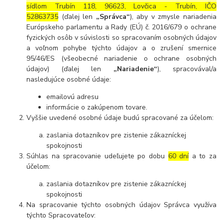
sídlom Trubín 118, 96623, Lovčica - Trubín, IČO
52863735
(ďalej len
„Správca“
), aby v zmysle nariadenia
Európskeho parlamentu a Rady (EÚ) č. 2016/679 o ochrane
fyzických osôb v súvislosti so spracovaním osobných údajov
a voľnom pohybe týchto údajov a o zrušení smernice
95/46/ES (všeobecné nariadenie o ochrane osobných
údajov) (ďalej len
„Nariadenie“
), spracovával/a
nasledujúce osobné údaje:
emailovú adresu
informácie o zakúpenom tovare.
Vyššie uvedené osobné údaje budú spracované za účelom:
zaslania dotazníkov pre zistenie zákazníckej
spokojnosti
Súhlas na spracovanie udeľujete po dobu
60 dní
a to za
účelom:
zaslania dotazníkov pre zistenie zákazníckej
spokojnosti
Na spracovanie týchto osobných údajov Správca využíva
týchto Spracovateľov: